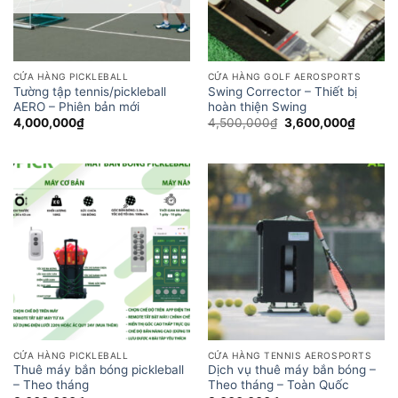
CỬA HÀNG PICKLEBALL
CỬA HÀNG GOLF AEROSPORTS
Tường tập tennis/pickleball
Swing Corrector – Thiết bị
AERO – Phiên bản mới
hoàn thiện Swing
Giá
Giá
4,000,000
₫
4,500,000
₫
3,600,000
₫
gốc
hiện
là:
tại
4,500,000₫.
là:
3,600,
CỬA HÀNG PICKLEBALL
CỬA HÀNG TENNIS AEROSPORTS
Thuê máy bắn bóng pickleball
Dịch vụ thuê máy bắn bóng –
– Theo tháng
Theo tháng – Toàn Quốc