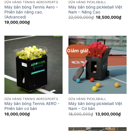
CỬA HÀNG TENNIS AEROSPORTS
CỬA HÀNG PICKLEBALL
Máy bắn bóng Tennis Aero –
Máy bắn bóng pickleball Việt
Phiên bản nâng cao.
Nam – Nâng Cao
(Advanced)
Giá
Giá
22,000,000
₫
18,500,000
₫
gốc
hiện
19,000,000
₫
là:
tại
22,000,000₫.
là:
18,5
Giảm giá!
CỬA HÀNG TENNIS AEROSPORTS
CỬA HÀNG PICKLEBALL
Máy bắn bóng Tennis AERO -
Máy bắn bóng pickleball Việt
Phiên bản cơ bản
Nam – Cơ bản
Giá
Giá
16,000,000
₫
18,000,000
₫
13,900,000
₫
gốc
hiện
là:
tại
18,000,000₫.
là:
13,9