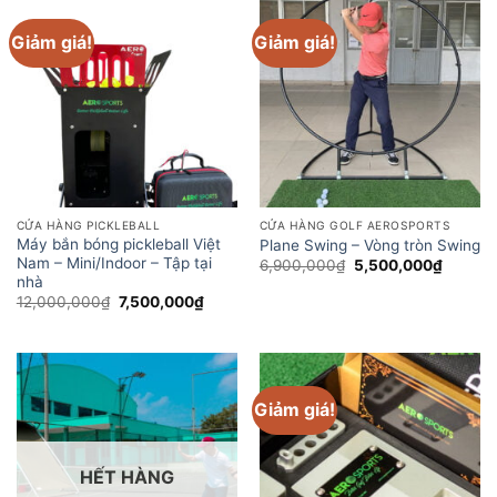
Giảm giá!
Giảm giá!
CỬA HÀNG PICKLEBALL
CỬA HÀNG GOLF AEROSPORTS
Máy bắn bóng pickleball Việt
Plane Swing – Vòng tròn Swing
Nam – Mini/Indoor – Tập tại
Giá
Giá
6,900,000
₫
5,500,000
₫
gốc
hiện
nhà
là:
tại
Giá
Giá
12,000,000
₫
7,500,000
₫
6,900,000₫.
là:
gốc
hiện
5,500,
là:
tại
12,000,000₫.
là:
7,500,000₫.
Giảm giá!
HẾT HÀNG