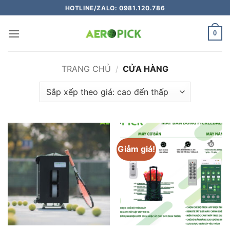
Bỏ
HOTLINE/ZALO: 0981.120.786
qua
nội
0
dung
TRANG CHỦ
/
CỬA HÀNG
Giảm giá!