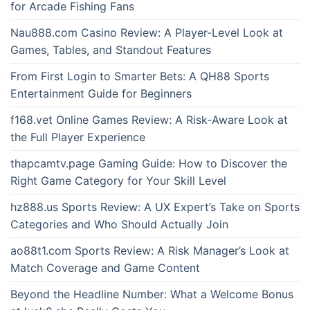
for Arcade Fishing Fans
Nau888.com Casino Review: A Player-Level Look at
Games, Tables, and Standout Features
From First Login to Smarter Bets: A QH88 Sports
Entertainment Guide for Beginners
f168.vet Online Games Review: A Risk-Aware Look at
the Full Player Experience
thapcamtv.page Gaming Guide: How to Discover the
Right Game Category for Your Skill Level
hz888.us Sports Review: A UX Expert’s Take on Sports
Categories and Who Should Actually Join
ao88t1.com Sports Review: A Risk Manager’s Look at
Match Coverage and Game Content
Beyond the Headline Number: What a Welcome Bonus