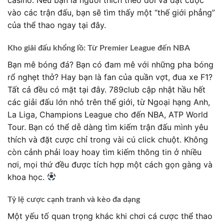
vào các trận đấu, bạn sẽ tìm thấy một “thế giới phẳng”
của thể thao ngay tại đây.
Kho giải đấu khổng lồ: Từ Premier League đến NBA
Bạn mê bóng đá? Bạn có đam mê với những pha bóng
rổ nghẹt thở? Hay bạn là fan của quần vợt, đua xe F1?
Tất cả đều có mặt tại đây. 789club cập nhật hầu hết
các giải đấu lớn nhỏ trên thế giới, từ Ngoại hạng Anh,
La Liga, Champions League cho đến NBA, ATP World
Tour. Bạn có thể dễ dàng tìm kiếm trận đấu mình yêu
thích và đặt cược chỉ trong vài cú click chuột. Không
còn cảnh phải loay hoay tìm kiếm thông tin ở nhiều
nơi, mọi thứ đều được tích hợp một cách gọn gàng và
khoa học.
Tỷ lệ cược cạnh tranh và kèo đa dạng
Một yếu tố quan trọng khác khi chơi cá cược thể thao