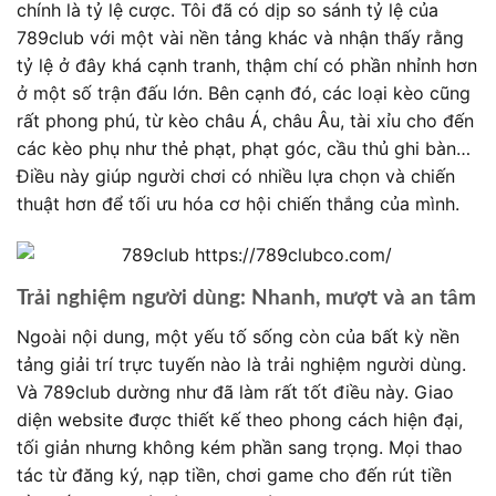
chính là tỷ lệ cược. Tôi đã có dịp so sánh tỷ lệ của
789club với một vài nền tảng khác và nhận thấy rằng
tỷ lệ ở đây khá cạnh tranh, thậm chí có phần nhỉnh hơn
ở một số trận đấu lớn. Bên cạnh đó, các loại kèo cũng
rất phong phú, từ kèo châu Á, châu Âu, tài xỉu cho đến
các kèo phụ như thẻ phạt, phạt góc, cầu thủ ghi bàn…
Điều này giúp người chơi có nhiều lựa chọn và chiến
thuật hơn để tối ưu hóa cơ hội chiến thắng của mình.
Trải nghiệm người dùng: Nhanh, mượt và an tâm
Ngoài nội dung, một yếu tố sống còn của bất kỳ nền
tảng giải trí trực tuyến nào là trải nghiệm người dùng.
Và 789club dường như đã làm rất tốt điều này. Giao
diện website được thiết kế theo phong cách hiện đại,
tối giản nhưng không kém phần sang trọng. Mọi thao
tác từ đăng ký, nạp tiền, chơi game cho đến rút tiền