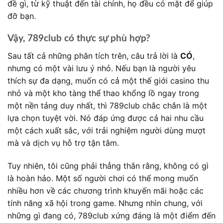
đề gì, từ kỹ thuật đến tài chính, họ đều có mặt để giúp
đỡ bạn.
Vậy, 789club có thực sự phù hợp?
Sau tất cả những phân tích trên, câu trả lời là
CÓ
,
nhưng có một vài lưu ý nhỏ. Nếu bạn là người yêu
thích sự đa dạng, muốn có cả một thế giới casino thu
nhỏ và một kho tàng thể thao khổng lồ ngay trong
một nền tảng duy nhất, thì 789club chắc chắn là một
lựa chọn tuyệt vời. Nó đáp ứng được cả hai nhu cầu
một cách xuất sắc, với trải nghiệm người dùng mượt
mà và dịch vụ hỗ trợ tận tâm.
Tuy nhiên, tôi cũng phải thẳng thắn rằng, không có gì
là hoàn hảo. Một số người chơi có thể mong muốn
nhiều hơn về các chương trình khuyến mãi hoặc các
tính năng xã hội trong game. Nhưng nhìn chung, với
những gì đang có, 789club xứng đáng là một điểm đến