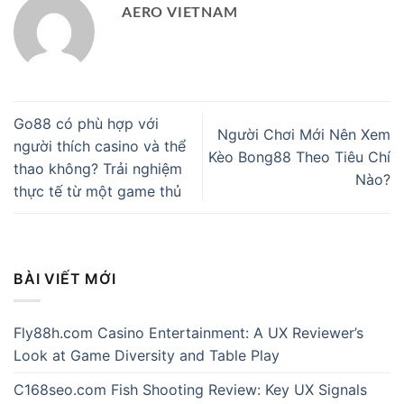
AERO VIETNAM
Go88 có phù hợp với
Người Chơi Mới Nên Xem
người thích casino và thể
Kèo Bong88 Theo Tiêu Chí
thao không? Trải nghiệm
Nào?
thực tế từ một game thủ
BÀI VIẾT MỚI
Fly88h.com Casino Entertainment: A UX Reviewer’s
Look at Game Diversity and Table Play
C168seo.com Fish Shooting Review: Key UX Signals