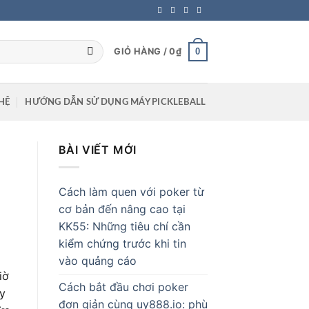
0
GIỎ HÀNG /
0
₫
HỆ
HƯỚNG DẪN SỬ DỤNG MÁY PICKLEBALL
BÀI VIẾT MỚI
Cách làm quen với poker từ
cơ bản đến nâng cao tại
KK55: Những tiêu chí cần
kiểm chứng trước khi tin
vào quảng cáo
iờ
Cách bắt đầu chơi poker
ạy
đơn giản cùng uy888.io: phù