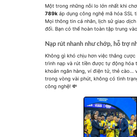
Một trong những nỗi lo lớn nhất khi ch
789k
áp dụng công nghệ mã hóa SSL tiê
Mọi thông tin cá nhân, lịch sử giao dịc
đối. Bạn có thể hoàn toàn tập trung vào 
Nạp rút nhanh như chớp, hỗ trợ n
Không gì khó chịu hơn việc thắng cược 
trình nạp và rút tiền được tự động hóa 
khoản ngân hàng, ví điện tử, thẻ cào… và
trong vòng vài phút, không có tình trạn
công nghệ! 💸