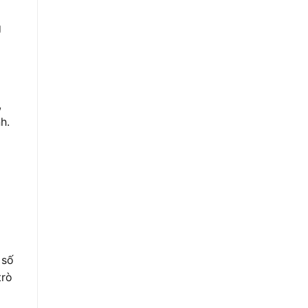
g
,
h.
 số
trò