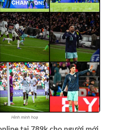
Hình minh hoạ
online tại 789k cho người mới