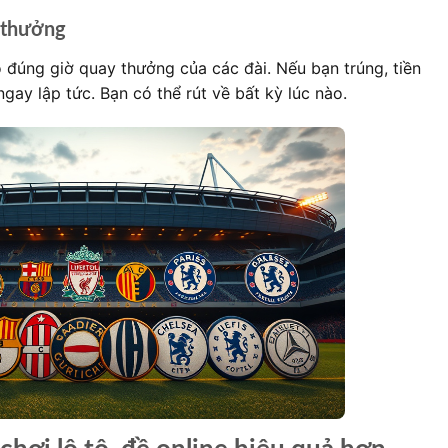
n thưởng
o đúng giờ quay thưởng của các đài. Nếu bạn trúng, tiền
ay lập tức. Bạn có thể rút về bất kỳ lúc nào.