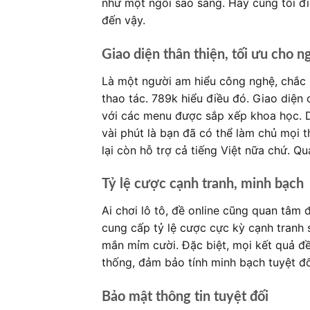
như một ngôi sao sáng. Hãy cùng tôi đ
đến vậy.
Giao diện thân thiện, tối ưu cho 
Là một người am hiểu công nghệ, chắc 
thao tác. 789k hiểu điều đó. Giao diện
với các menu được sắp xếp khoa học. D
vài phút là bạn đã có thể làm chủ mọi t
lại còn hỗ trợ cả tiếng Việt nữa chứ. Q
Tỷ lệ cược cạnh tranh, minh bạch
Ai chơi lô tô, đề online cũng quan tâm 
cung cấp tỷ lệ cược cực kỳ cạnh tranh 
mắn mỉm cười. Đặc biệt, mọi kết quả đ
thống, đảm bảo tính minh bạch tuyệt đ
Bảo mật thông tin tuyệt đối