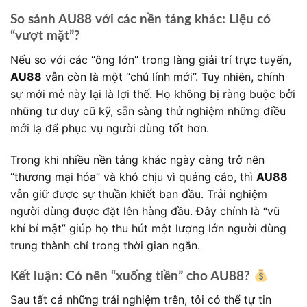
So sánh AU88 với các nền tảng khác: Liệu có
“vượt mặt”?
Nếu so với các “ông lớn” trong làng giải trí trực tuyến,
AU88
vẫn còn là một “chú lính mới”. Tuy nhiên, chính
sự mới mẻ này lại là lợi thế. Họ không bị ràng buộc bởi
những tư duy cũ kỹ, sẵn sàng thử nghiệm những điều
mới lạ để phục vụ người dùng tốt hơn.
Trong khi nhiều nền tảng khác ngày càng trở nên
“thương mại hóa” và khó chịu vì quảng cáo, thì
AU88
vẫn giữ được sự thuần khiết ban đầu. Trải nghiệm
người dùng được đặt lên hàng đầu. Đây chính là “vũ
khí bí mật” giúp họ thu hút một lượng lớn người dùng
trung thành chỉ trong thời gian ngắn.
Kết luận: Có nên “xuống tiền” cho AU88?
Sau tất cả những trải nghiệm trên, tôi có thể tự tin