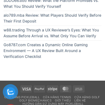
SODO66.boo Review: What the Platform Promises vs.
What You Should Verify Yourself
alo789.mba Review: What Players Should Verify Before
Their First Deposit
w88.trading Through a UX Reviewer’s Eyes: What You
Assume Before Arrival vs. What Only You Can Verify
Go8787.com Creates a Dynamic Online Gaming
Environment — A UX Review Built Around a
Verification Checklist
Visa
PayPal
Stripe
MasterCard
Cash
On
CỬA HÀNG PICKLEBALL
CỬA HÀNG TENNIS
CỬA HÀNG GOLF
Delivery
GOLF BIOMECHANICS
GIỚI THIỆU
LIÊN HỆ
HƯỚNG DẪN SỬ DỤNG MÁY PICKLEBALL