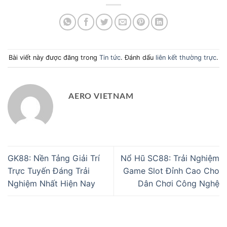
Bài viết này được đăng trong
Tin tức
. Đánh dấu
liên kết thường trực
.
AERO VIETNAM
GK88: Nền Tảng Giải Trí
Nổ Hũ SC88: Trải Nghiệm
Trực Tuyến Đáng Trải
Game Slot Đỉnh Cao Cho
Nghiệm Nhất Hiện Nay
Dân Chơi Công Nghệ