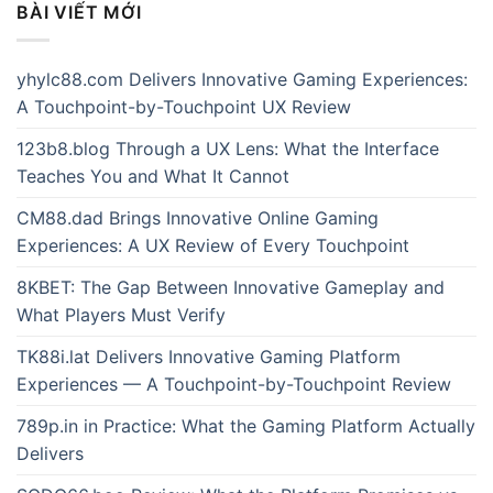
BÀI VIẾT MỚI
yhylc88.com Delivers Innovative Gaming Experiences:
A Touchpoint-by-Touchpoint UX Review
123b8.blog Through a UX Lens: What the Interface
Teaches You and What It Cannot
CM88.dad Brings Innovative Online Gaming
Experiences: A UX Review of Every Touchpoint
8KBET: The Gap Between Innovative Gameplay and
What Players Must Verify
TK88i.lat Delivers Innovative Gaming Platform
Experiences — A Touchpoint-by-Touchpoint Review
789p.in in Practice: What the Gaming Platform Actually
Delivers