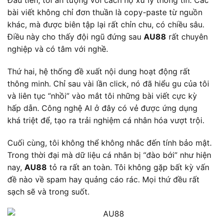
bài viết không chỉ đơn thuần là copy-paste từ nguồn
khác, mà được biên tập lại rất chỉn chu, có chiều sâu.
Điều này cho thấy đội ngũ đứng sau
AU88
rất chuyên
nghiệp và có tâm với nghề.
Thứ hai, hệ thống đề xuất nội dung hoạt động rất
thông minh. Chỉ sau vài lần click, nó đã hiểu gu của tôi
và liên tục “nhồi” vào mắt tôi những bài viết cực kỳ
hấp dẫn. Công nghệ AI ở đây có vẻ được ứng dụng
khá triệt để, tạo ra trải nghiệm cá nhân hóa vượt trội.
Cuối cùng, tôi không thể không nhắc đến tính bảo mật.
Trong thời đại mà dữ liệu cá nhân bị “đào bới” như hiện
nay,
AU88
tỏ ra rất an toàn. Tôi không gặp bất kỳ vấn
đề nào về spam hay quảng cáo rác. Mọi thứ đều rất
sạch sẽ và trong suốt.