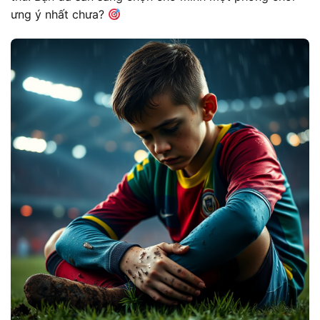
ưng ý nhất chưa?