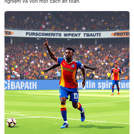
nghiệm và vốn một cách an toàn.