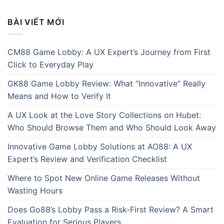
BÀI VIẾT MỚI
CM88 Game Lobby: A UX Expert’s Journey from First
Click to Everyday Play
GK88 Game Lobby Review: What “Innovative” Really
Means and How to Verify It
A UX Look at the Love Story Collections on Hubet:
Who Should Browse Them and Who Should Look Away
Innovative Game Lobby Solutions at AO88: A UX
Expert’s Review and Verification Checklist
Where to Spot New Online Game Releases Without
Wasting Hours
Does Go88’s Lobby Pass a Risk-First Review? A Smart
Evaluation for Serious Players