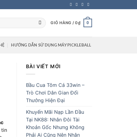
0
GIỎ HÀNG /
0
₫
HỆ
HƯỚNG DẪN SỬ DỤNG MÁY PICKLEBALL
BÀI VIẾT MỚI
Bầu Cua Tôm Cá 33win –
Trò Chơi Dân Gian Đổi
Thưởng Hiện Đại
Khuyến Mãi Nạp Lần Đầu
Tại NK88: Nhân Đôi Tài
ác
Khoản Gốc Nhưng Không
tin
Phải Ai Cũng Nên Nhận