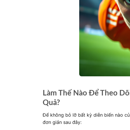
Làm Thế Nào Để Theo Dõi
Quả?
Để không bỏ lỡ bất kỳ diễn biến nào củ
đơn giản sau đây: