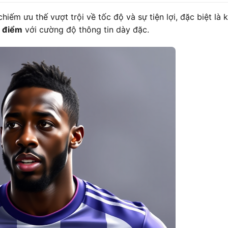
iếm ưu thế vượt trội về tốc độ và sự tiện lợi, đặc biệt là k
m điểm
với cường độ thông tin dày đặc.