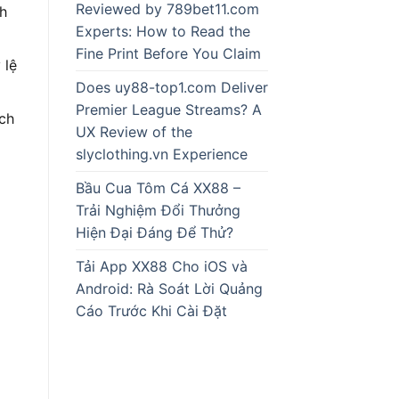
Reviewed by 789bet11.com
h
Experts: How to Read the
Fine Print Before You Claim
 lệ
Does uy88-top1.com Deliver
Premier League Streams? A
ch
UX Review of the
slyclothing.vn Experience
Bầu Cua Tôm Cá XX88 –
Trải Nghiệm Đổi Thưởng
Hiện Đại Đáng Để Thử?
Tải App XX88 Cho iOS và
Android: Rà Soát Lời Quảng
Cáo Trước Khi Cài Đặt