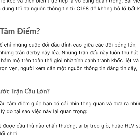
 lệ kèo và diễn biến trực tiếp là vô cùng quan trọng. Bài viế
n dụng tối đa nguồn thông tin từ C168 để không bỏ lỡ bất 
.
 Tâm Điểm?
ể chỉ những cuộc đối đầu đỉnh cao giữa các đội bóng lớn,
hững trận derby nảy lửa. Những trận đấu này luôn thu hút
hâm mộ trên toàn thế giới nhờ tính cạnh tranh khốc liệt và
trọn vẹn, người xem cần một nguồn thông tin đáng tin cậy,
ước Trận Cầu Lớn?
cầu tâm điểm giúp bạn có cái nhìn tổng quan và đưa ra nh
lý do tại sao việc này lại quan trọng:
t được cầu thủ nào chấn thương, ai bị treo giò, hoặc HLV s
ối chơi.