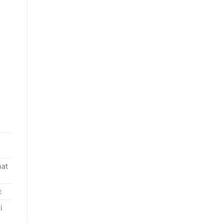
hat
c
i