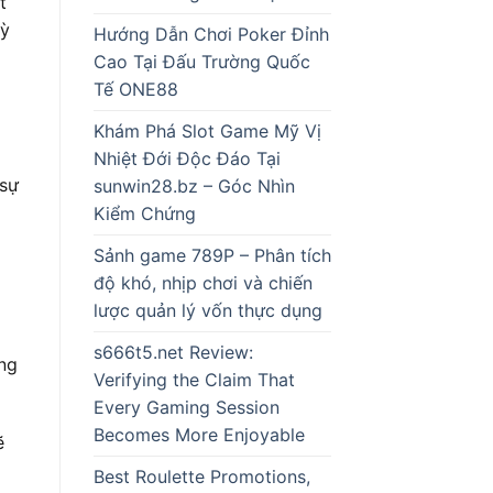
t
kỳ
Hướng Dẫn Chơi Poker Đỉnh
Cao Tại Đấu Trường Quốc
Tế ONE88
Khám Phá Slot Game Mỹ Vị
Nhiệt Đới Độc Đáo Tại
 sự
sunwin28.bz – Góc Nhìn
Kiểm Chứng
Sảnh game 789P – Phân tích
độ khó, nhịp chơi và chiến
lược quản lý vốn thực dụng
s666t5.net Review:
ững
Verifying the Claim That
Every Gaming Session
Becomes More Enjoyable
ẽ
Best Roulette Promotions,