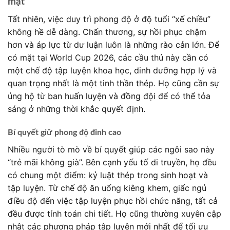
mặt
Tất nhiên, việc duy trì phong độ ở độ tuổi “xế chiều”
không hề dễ dàng. Chấn thương, sự hồi phục chậm
hơn và áp lực từ dư luận luôn là những rào cản lớn. Để
có mặt tại World Cup 2026, các cầu thủ này cần có
một chế độ tập luyện khoa học, dinh dưỡng hợp lý và
quan trọng nhất là một tinh thần thép. Họ cũng cần sự
ủng hộ từ ban huấn luyện và đồng đội để có thể tỏa
sáng ở những thời khắc quyết định.
Bí quyết giữ phong độ đỉnh cao
Nhiều người tò mò về bí quyết giúp các ngôi sao này
“trẻ mãi không già”. Bên cạnh yếu tố di truyền, họ đều
có chung một điểm: kỷ luật thép trong sinh hoạt và
tập luyện. Từ chế độ ăn uống kiêng khem, giấc ngủ
điều độ đến việc tập luyện phục hồi chức năng, tất cả
đều được tính toán chi tiết. Họ cũng thường xuyên cập
nhật các phương pháp tập luyện mới nhất để tối ưu