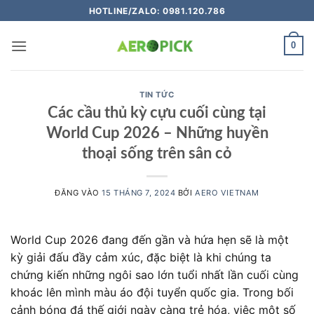
Bỏ
HOTLINE/ZALO: 0981.120.786
qua
nội
0
dung
TIN TỨC
Các cầu thủ kỳ cựu cuối cùng tại
World Cup 2026 – Những huyền
thoại sống trên sân cỏ
ĐĂNG VÀO
15 THÁNG 7, 2024
BỞI
AERO VIETNAM
World Cup 2026 đang đến gần và hứa hẹn sẽ là một
kỳ giải đấu đầy cảm xúc, đặc biệt là khi chúng ta
chứng kiến những ngôi sao lớn tuổi nhất lần cuối cùng
khoác lên mình màu áo đội tuyển quốc gia. Trong bối
cảnh bóng đá thế giới ngày càng trẻ hóa, việc một số