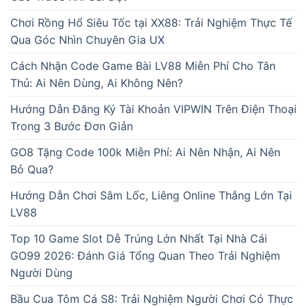
Chơi Rồng Hổ Siêu Tốc tại XX88: Trải Nghiệm Thực Tế
Qua Góc Nhìn Chuyên Gia UX
Cách Nhận Code Game Bài LV88 Miễn Phí Cho Tân
Thủ: Ai Nên Dùng, Ai Không Nên?
Hướng Dẫn Đăng Ký Tài Khoản VIPWIN Trên Điện Thoại
Trong 3 Bước Đơn Giản
GO8 Tặng Code 100k Miễn Phí: Ai Nên Nhận, Ai Nên
Bỏ Qua?
Hướng Dẫn Chơi Sâm Lốc, Liêng Online Thắng Lớn Tại
LV88
Top 10 Game Slot Dễ Trúng Lớn Nhất Tại Nhà Cái
GO99 2026: Đánh Giá Tổng Quan Theo Trải Nghiệm
Người Dùng
Bầu Cua Tôm Cá S8: Trải Nghiệm Người Chơi Có Thực