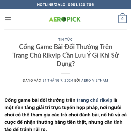
Bỏ
HOTLINE/ZALO: 0981.120.786
qua
nội
0
dung
TIN TỨC
Cổng Game Bài Đổi Thưởng Trên
Trang Chủ Rikvip Cần Lưu Ý Gì Khi Sử
Dụng?
ĐĂNG VÀO
31 THÁNG 7, 2024
BỞI
AERO VIETNAM
Cổng game bài đổi thưởng trên
trang chủ rikvip
là
một nền tảng giải trí trực tuyến hợp pháp, nơi người
chơi có thể tham gia các trò chơi đánh bài, nổ hũ và cá
cược để nhận thưởng bằng tiền thật, nhưng cần tỉnh
táo để tránh rủi ro.