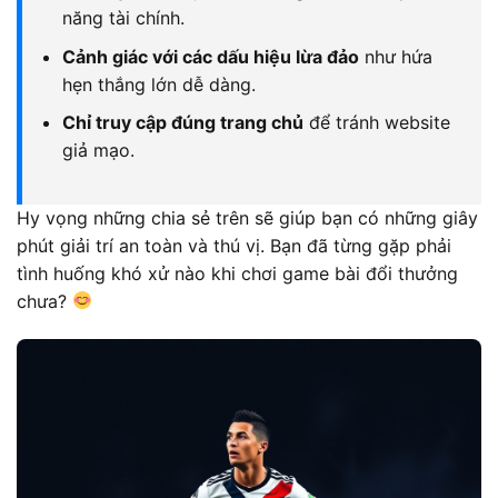
năng tài chính.
Cảnh giác với các dấu hiệu lừa đảo
như hứa
hẹn thắng lớn dễ dàng.
Chỉ truy cập đúng trang chủ
để tránh website
giả mạo.
Hy vọng những chia sẻ trên sẽ giúp bạn có những giây
phút giải trí an toàn và thú vị. Bạn đã từng gặp phải
tình huống khó xử nào khi chơi game bài đổi thưởng
chưa?