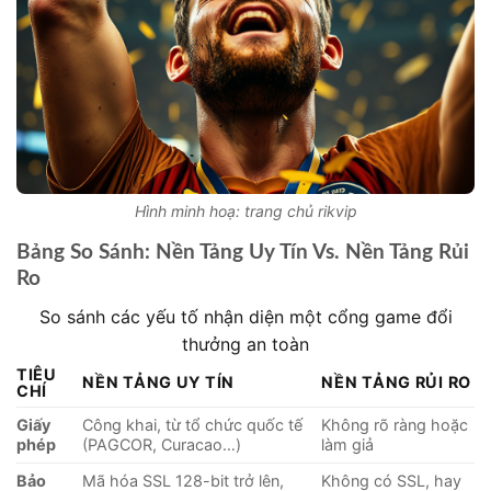
Hình minh hoạ: trang chủ rikvip
Bảng So Sánh: Nền Tảng Uy Tín Vs. Nền Tảng Rủi
Ro
So sánh các yếu tố nhận diện một cổng game đổi
thưởng an toàn
TIÊU
NỀN TẢNG UY TÍN
NỀN TẢNG RỦI RO
CHÍ
Giấy
Công khai, từ tổ chức quốc tế
Không rõ ràng hoặc
phép
(PAGCOR, Curacao…)
làm giả
Bảo
Mã hóa SSL 128-bit trở lên,
Không có SSL, hay