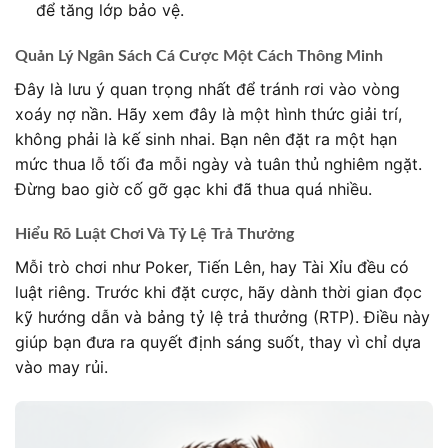
để tăng lớp bảo vệ.
Quản Lý Ngân Sách Cá Cược Một Cách Thông Minh
Đây là lưu ý quan trọng nhất để tránh rơi vào vòng
xoáy nợ nần. Hãy xem đây là một hình thức giải trí,
không phải là kế sinh nhai. Bạn nên đặt ra một hạn
mức thua lỗ tối đa mỗi ngày và tuân thủ nghiêm ngặt.
Đừng bao giờ cố gỡ gạc khi đã thua quá nhiều.
Hiểu Rõ Luật Chơi Và Tỷ Lệ Trả Thưởng
Mỗi trò chơi như Poker, Tiến Lên, hay Tài Xỉu đều có
luật riêng. Trước khi đặt cược, hãy dành thời gian đọc
kỹ hướng dẫn và bảng tỷ lệ trả thưởng (RTP). Điều này
giúp bạn đưa ra quyết định sáng suốt, thay vì chỉ dựa
vào may rủi.