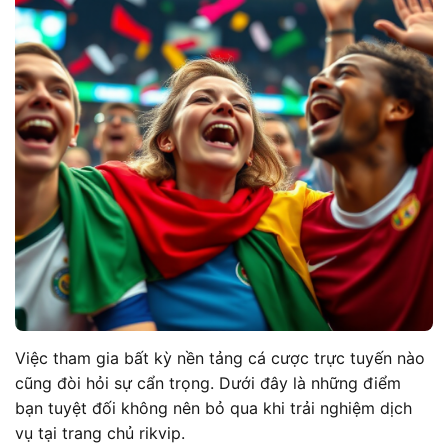
Việc tham gia bất kỳ nền tảng cá cược trực tuyến nào
cũng đòi hỏi sự cẩn trọng. Dưới đây là những điểm
bạn tuyệt đối không nên bỏ qua khi trải nghiệm dịch
vụ tại trang chủ rikvip.