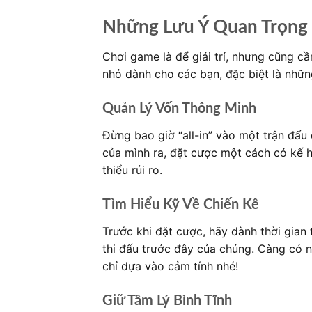
Những Lưu Ý Quan Trọng 
Chơi game là để giải trí, nhưng cũng cầ
nhỏ dành cho các bạn, đặc biệt là nhữn
Quản Lý Vốn Thông Minh
Đừng bao giờ “all-in” vào một trận đấu
của mình ra, đặt cược một cách có kế h
thiểu rủi ro.
Tìm Hiểu Kỹ Về Chiến Kê
Trước khi đặt cược, hãy dành thời gian t
thi đấu trước đây của chúng. Càng có n
chỉ dựa vào cảm tính nhé!
Giữ Tâm Lý Bình Tĩnh