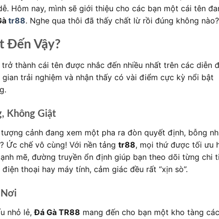
dễ. Hôm nay, mình sẽ giới thiệu cho các bạn một cái tên đ
Gà
tr88
. Nghe qua thôi đã thấy chất lừ rồi đúng không nào?
t Đến Vậy?
 trở thành cái tên được nhắc đến nhiều nhất trên các diễn 
i gian trải nghiệm và nhận thấy có vài điểm cực kỳ nổi bật
g.
, Không Giật
g tượng cảnh đang xem một pha ra đòn quyết định, bỗng nh
n? Ức chế vô cùng! Với nền tảng
tr88
, mọi thứ được tối ưu 
ạnh mẽ, đường truyền ổn định giúp bạn theo dõi từng chi t
điện thoại hay máy tính, cảm giác đều rất “xịn sò”.
 Nơi
ấu nhỏ lẻ,
Đá Gà TR88
mang đến cho bạn một kho tàng cá