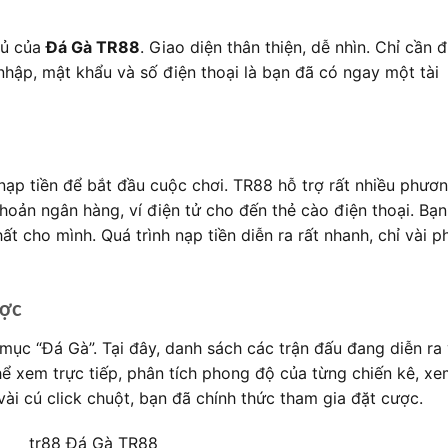
hủ của
Đá Gà TR88
. Giao diện thân thiện, dễ nhìn. Chỉ cần đ
nhập, mật khẩu và số điện thoại là bạn đã có ngay một tài
 nạp tiền để bắt đầu cuộc chơi. TR88 hỗ trợ rất nhiều phươ
hoản ngân hàng, ví điện tử cho đến thẻ cào điện thoại. Bạn
t cho mình. Quá trình nạp tiền diễn ra rất nhanh, chỉ vài p
ược
 mục “Đá Gà”. Tại đây, danh sách các trận đấu đang diễn ra
thể xem trực tiếp, phân tích phong độ của từng chiến kê, x
 vài cú click chuột, bạn đã chính thức tham gia đặt cược.