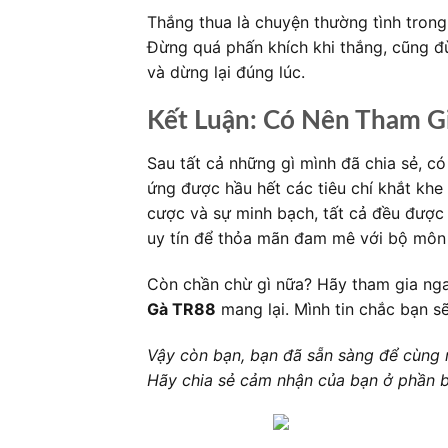
Thắng thua là chuyện thường tình trong
Đừng quá phấn khích khi thắng, cũng đừn
và dừng lại đúng lúc.
Kết Luận: Có Nên Tham G
Sau tất cả những gì mình đã chia sẻ, c
ứng được hầu hết các tiêu chí khắt khe 
cược và sự minh bạch, tất cả đều được
uy tín để thỏa mãn đam mê với bộ môn c
Còn chần chừ gì nữa? Hãy tham gia ng
Gà TR88
mang lại. Mình tin chắc bạn s
Vậy còn bạn, bạn đã sẵn sàng để cùng m
Hãy chia sẻ cảm nhận của bạn ở phần b