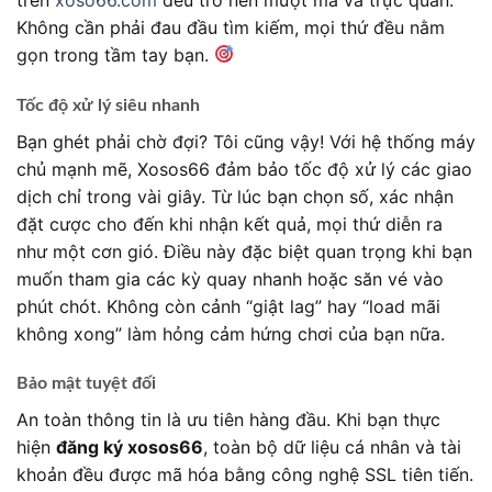
Không cần phải đau đầu tìm kiếm, mọi thứ đều nằm
gọn trong tầm tay bạn.
Tốc độ xử lý siêu nhanh
Bạn ghét phải chờ đợi? Tôi cũng vậy! Với hệ thống máy
chủ mạnh mẽ, Xosos66 đảm bảo tốc độ xử lý các giao
dịch chỉ trong vài giây. Từ lúc bạn chọn số, xác nhận
đặt cược cho đến khi nhận kết quả, mọi thứ diễn ra
như một cơn gió. Điều này đặc biệt quan trọng khi bạn
muốn tham gia các kỳ quay nhanh hoặc săn vé vào
phút chót. Không còn cảnh “giật lag” hay “load mãi
không xong” làm hỏng cảm hứng chơi của bạn nữa.
Bảo mật tuyệt đối
An toàn thông tin là ưu tiên hàng đầu. Khi bạn thực
hiện
đăng ký xosos66
, toàn bộ dữ liệu cá nhân và tài
khoản đều được mã hóa bằng công nghệ SSL tiên tiến.