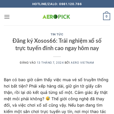
Bỏ
HOTLINE/ZALO: 0981.120.786
qua
nội
0
dung
TIN TỨC
Đăng ký Xosos66: Trải nghiệm xổ số
trực tuyến đỉnh cao ngay hôm nay
ĐĂNG VÀO
13 THÁNG 7, 2024
BỞI
AERO VIETNAM
Bạn có bao giờ cảm thấy việc mua vé số truyền thống
hơi bất tiện? Phải xếp hàng dài, giữ gìn tờ giấy cẩn
thận, rồi lại dò kết quả từng số một. Cảm giác ấy thật
mệt mỏi phải không?
Thế giới công nghệ đã thay
đổi, và việc chơi xổ số cũng vậy. Nếu bạn đang tìm
kiếm một sân chơi trực tuyến uy tín, nơi mọi thao tác