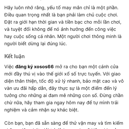
Hãy luôn nhớ rằng, yếu tố may mắn chỉ là một phần.
Điều quan trọng nhất là bạn phải làm chủ cuộc chơi.
Đặt ra giới hạn thời gian và tiền bạc cho mỗi lần chơi,
và tuyệt đối không để nó ảnh hưởng đến công việc
hay cuộc sống cá nhân. Một người chơi thông minh là
người biết dừng lại đúng lúc.
Kết luận
Việc
đăng ký xosos66
mở ra cho bạn một cánh cửa
mới đầy thú vị vào thế giới xổ số trực tuyến. Với giao
diện thân thiện, tốc độ xử lý nhanh, bảo mật cao và vô
vàn ưu đãi hấp dẫn, đây thực sự là một điểm đến lý
tưởng cho những ai đam mê những con số. Đừng chần
chừ nữa, hãy tham gia ngay hôm nay để tự mình trải
nghiệm và cảm nhận sự khác biệt.
Còn bạn, bạn đã sẵn sàng để thử vận may và tìm kiếm