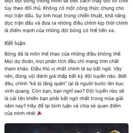
Một đội bóng thông minh sẽ biết cách thay đổi lối chơi
tùy theo đối thủ. Không có một công thức chung cho
mọi trận đấu. Sự linh hoạt trong chiến thuật, khả năng
đọc trận đấu và đưa ra những điều chỉnh kịp thời chính
là điểm mạnh của những đội bóng có thể tiến xa.
Kết luận
Bóng đá là môn thể thao của những điều không thể.
Mọi dự đoán, mọi phân tích đều chỉ mang tính chất
tham khảo. Điều thú vị nhất chính là sự bất ngờ. Vậy
nên, đừng vội đánh giá thấp bất kỳ đội tuyển nào. Biết
đâu, chính “kẻ bị lãng quên” lại là người bước lên bục
vinh quang. Còn bạn, bạn nghĩ sao? Đội tuyển nào sẽ
là cái tên khiến bạn phải bất ngờ nhất trong mùa giải
năm nay? Hãy để lại bình luận và chia sẻ quan điểm
của mình nhé!