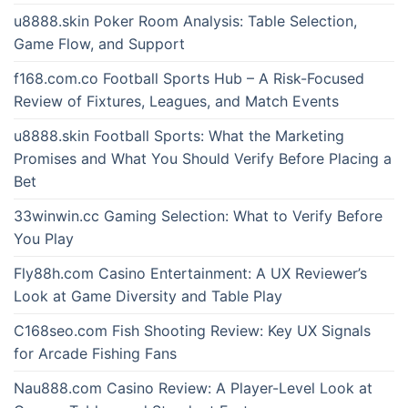
u8888.skin Poker Room Analysis: Table Selection,
Game Flow, and Support
f168.com.co Football Sports Hub – A Risk-Focused
Review of Fixtures, Leagues, and Match Events
u8888.skin Football Sports: What the Marketing
Promises and What You Should Verify Before Placing a
Bet
33winwin.cc Gaming Selection: What to Verify Before
You Play
Fly88h.com Casino Entertainment: A UX Reviewer’s
Look at Game Diversity and Table Play
C168seo.com Fish Shooting Review: Key UX Signals
for Arcade Fishing Fans
Nau888.com Casino Review: A Player-Level Look at