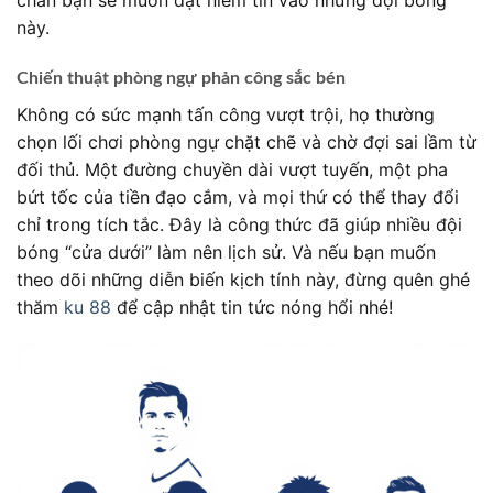
này.
Chiến thuật phòng ngự phản công sắc bén
Không có sức mạnh tấn công vượt trội, họ thường
chọn lối chơi phòng ngự chặt chẽ và chờ đợi sai lầm từ
đối thủ. Một đường chuyền dài vượt tuyến, một pha
bứt tốc của tiền đạo cắm, và mọi thứ có thể thay đổi
chỉ trong tích tắc. Đây là công thức đã giúp nhiều đội
bóng “cửa dưới” làm nên lịch sử. Và nếu bạn muốn
theo dõi những diễn biến kịch tính này, đừng quên ghé
thăm
ku 88
để cập nhật tin tức nóng hổi nhé!