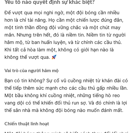
Yếu tố nào quyết định sự khác biệt?
Để vượt qua mọi nghi ngờ, một đội bóng cần nhiều
hơn là chỉ tài năng. Họ cần một chiến lược đúng đắn,
một tinh thần đồng đội vững chắc và một chút may
mắn. Nhưng trên hết, đó là niềm tin. Niềm tin từ người
hâm mộ, từ ban huấn luyện, và từ chính các cầu thủ.
Khi tất cả hòa làm một, không có giới hạn nào là
không thể vượt qua.
Vai trò của người hâm mộ
Bạn có tin không? Sự cổ vũ cuồng nhiệt từ khán đài có
thể tiếp thêm sức mạnh cho các cầu thủ gấp nhiều lần.
Một bầu không khí cuồng nhiệt, những tiếng hò reo
vang dội có thể khiến đối thủ run sợ. Và đó chính là lợi
thế sân nhà mà không đội bóng nào muốn đánh mất.
Chiến thuật linh hoạt