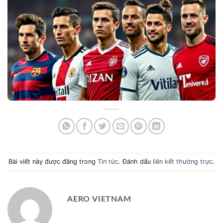
Bài viết này được đăng trong
Tin tức
. Đánh dấu
liên kết thường trực
.
AERO VIETNAM