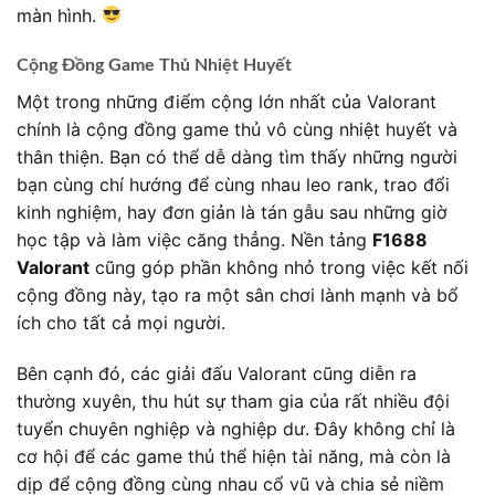
màn hình.
Cộng Đồng Game Thủ Nhiệt Huyết
Một trong những điểm cộng lớn nhất của Valorant
chính là cộng đồng game thủ vô cùng nhiệt huyết và
thân thiện. Bạn có thể dễ dàng tìm thấy những người
bạn cùng chí hướng để cùng nhau leo rank, trao đổi
kinh nghiệm, hay đơn giản là tán gẫu sau những giờ
học tập và làm việc căng thẳng. Nền tảng
F1688
Valorant
cũng góp phần không nhỏ trong việc kết nối
cộng đồng này, tạo ra một sân chơi lành mạnh và bổ
ích cho tất cả mọi người.
Bên cạnh đó, các giải đấu Valorant cũng diễn ra
thường xuyên, thu hút sự tham gia của rất nhiều đội
tuyển chuyên nghiệp và nghiệp dư. Đây không chỉ là
cơ hội để các game thủ thể hiện tài năng, mà còn là
dịp để cộng đồng cùng nhau cổ vũ và chia sẻ niềm