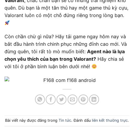
Valorant
, chắc chắn bạn sẽ có những trải nghiệm khó
quên. Dù bạn là một tân thủ hay một game thủ kỳ cựu,
Valorant luôn có một chỗ đứng riêng trong lòng bạn.
Còn chần chừ gì nữa? Hãy tải game ngay hôm nay và
bắt đầu hành trình chinh phục những đỉnh cao mới. Và
đừng quên, tôi rất tò mò muốn biết:
Agent nào là lựa
chọn yêu thích của bạn trong Valorant?
Hãy chia sẻ
với tôi ở phần bình luận bên dưới nhé!
Bài viết này được đăng trong
Tin tức
. Đánh dấu
liên kết thường trực
.