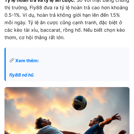
thị trường, Fly88 đưa ra tỷ lệ hoàn trả cao hơn khoảng
0.5-1%. Ví dụ, hoàn trả không giới hạn lên đến 1.5%
mỗi ngày. Tỷ lệ ăn cược cũng cạnh tranh, đặc biệt ở
các kèo tài xỉu, baccarat, rồng hổ. Nếu biết chọn kèo
thơm, cơ hội thắng rất lớn.
Xem thêm:
fly88 nổ hũ