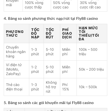
Khuyến
100% vòng
50% vòng
30% vòng
mãi
cược thấp
cược cao
cược rất cao
4. Bảng so sánh phương thức nạp/rút tại Fly88 casino
HẠN MỨC
TỐC
TỐC
PHÍ
PHƯƠNG
TỐI
ĐỘ
ĐỘ
GIAO
THỨC
THIỂU/TỐI
NẠP
RÚT
DỊCH
ĐA
Chuyển
1-3
5-10
Miễn
100k – 500
khoản ngân
phút
phút
phí
triệu
hàng
Ví điện tử
1-2
5-10
Miễn
(MoMo,
50k – 200 triệu
phút
phút
phí
ZaloPay)
Không
Thẻ cào
1-3
Phí
hỗ trợ
10k – 500k
điện thoại
phút
15%
rút
5. Bảng so sánh các gói khuyến mãi tại Fly88 casino