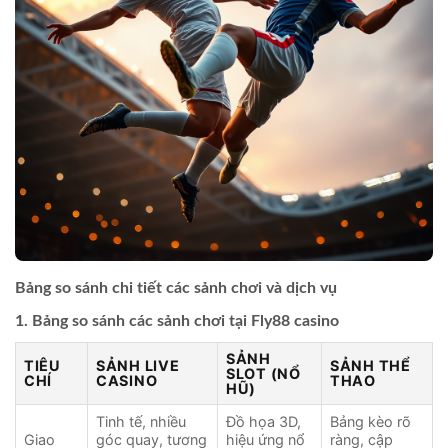
Bảng so sánh chi tiết các sảnh chơi và dịch vụ
1. Bảng so sánh các sảnh chơi tại Fly88 casino
SẢNH
TIÊU
SẢNH LIVE
SẢNH THỂ
SLOT (NỔ
CHÍ
CASINO
THAO
HŨ)
Tinh tế, nhiều
Đồ họa 3D,
Bảng kèo rõ
Giao
góc quay, tương
hiệu ứng nổ
ràng, cập