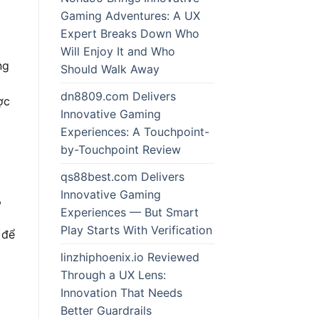
Gaming Adventures: A UX
Expert Breaks Down Who
Will Enjoy It and Who
ng
Should Walk Away
dn8809.com Delivers
ợc
Innovative Gaming
Experiences: A Touchpoint-
by-Touchpoint Review
qs88best.com Delivers
Innovative Gaming
,
Experiences — But Smart
Play Starts With Verification
 để
linzhiphoenix.io Reviewed
Through a UX Lens:
Innovation That Needs
Better Guardrails