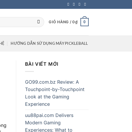
0
GIỎ HÀNG /
0
₫
HỆ
HƯỚNG DẪN SỬ DỤNG MÁY PICKLEBALL
BÀI VIẾT MỚI
GO99.com.bz Review: A
Touchpoint-by-Touchpoint
Look at the Gaming
Experience
uu88pai.com Delivers
Modern Gaming
ông
Experiences: What to