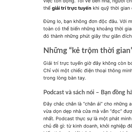
việc tồn đọng. Tối về đến nhà, người ch
thể
giải trí trực tuyến
khi quỹ thời gian
Đừng lo, bạn không đơn độc đâu. Với một
toàn có thể biến những khoảng thời gian
đó thành những phút giây thư giãn đíc
Những “kẻ trộm thời gian
Giải trí trực tuyến giờ đây không còn 
Chỉ với một chiếc điện thoại thông minh 
trong lòng bàn tay.
Podcast và sách nói – Bạn đồng h
Đây chắc chắn là “chân ái” cho những ai
vừa dọn dẹp nhà cửa mà vẫn “đọc” được
nhất. Podcast thực sự là một phát minh
chủ đề gì: từ kinh doanh, khởi nghiệp đ