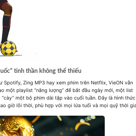
uốc” tinh thần không thể thiếu
ư Spotify, Zing MP3 hay xem phim trên Netflix, VieON vẫn
ạo một playlist “năng lượng” để bắt đầu ngày mới, một list
ay “cày” một bộ phim dài tập vào cuối tuần. Đây là hình thức
ao giờ lỗi thời, phù hợp với mọi lứa tuổi và mọi quỹ thời gi