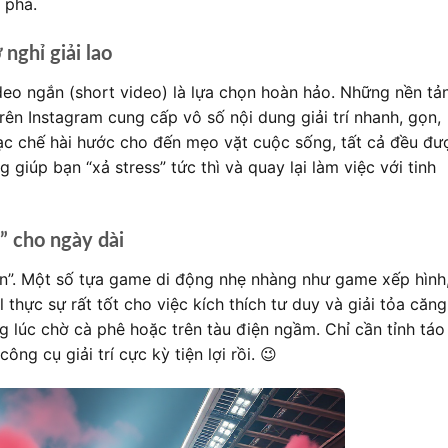
 phá.
 nghỉ giải lao
ideo ngắn (short video) là lựa chọn hoàn hảo. Những nền tả
rên Instagram cung cấp vô số nội dung giải trí nhanh, gọn,
c chế hài hước cho đến mẹo vặt cuộc sống, tất cả đều đư
giúp bạn “xả stress” tức thì và quay lại làm việc với tinh
” cho ngày dài
an”. Một số tựa game di động nhẹ nhàng như game xếp hình
hực sự rất tốt cho việc kích thích tư duy và giải tỏa căng
g lúc chờ cà phê hoặc trên tàu điện ngầm. Chỉ cần tỉnh táo
ng cụ giải trí cực kỳ tiện lợi rồi. 😉