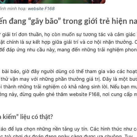
ình minh hoạ:
website F168
ến đang “gây bão” trong giới trẻ hiện n
ự giải trí đơn thuần, họ còn muốn sự tương tác và cảm giác
t chính là sự kết hợp giữa giải trí và cơ hội nhận thưởng. 
 để đáp ứng nhu cầu này, mang đến những trải nghiệm pho
 bài báo, giờ đây người dùng có thể tham gia vào các hoạt
 thử vận may với những phần thưởng giá trị. Đây là một bư
rỗi thành những trải nghiệm có khả năng sinh lời. Nếu bạn m
ớng này, đừng quên ghé thăm website F168, nơi cung cấp 
 kiếm” liệu có thật?
táo để lựa chọn những nền tảng uy tín. Các hình thức như c
các trò chơi dự đoán đang ngày càng được ưa chuộng. Tuy