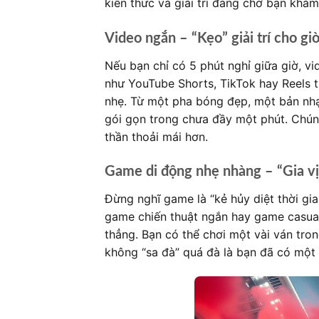
kiến thức và giải trí đang chờ bạn khám
Video ngắn – “Kẹo” giải trí cho giờ
Nếu bạn chỉ có 5 phút nghỉ giữa giờ, v
như YouTube Shorts, TikTok hay Reels t
nhẹ. Từ một pha bóng đẹp, một bản nhạ
gói gọn trong chưa đầy một phút. Chúng 
thần thoải mái hơn.
Game di động nhẹ nhàng – “Gia vị
Đừng nghĩ game là “kẻ hủy diệt thời gi
game chiến thuật ngắn hay game casual t
thẳng. Bạn có thể chơi một vài ván tron
không “sa đà” quá đà là bạn đã có một cô