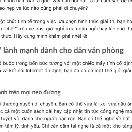
ỉ muốn nằm dài ra ghế. Vậy câu hỏi đặt ra là: Làm sao để c
 eo hẹp và lúc nào cũng phải di chuyển?
 chút tinh tế trong việc lựa chọn hình thức giải trí, bạn h
 “chết” trên xe bus, giờ nghỉ trưa ngắn ngủi hay lúc chờ đợ
h thực. Hãy cùng mình khám phá nhé! 🚀
” lành mạnh dành cho dân văn phòng
bó buộc trong bốn bức tường với một chiếc máy tính cố địn
và kết nối Internet ổn định, bạn đã có cả một thế giới giải 
ành trên mọi nẻo đường
 thường xuyên di chuyển. Bạn có thể vừa lái xe, vừa nấu ăn
 cả một cuốn sách dài hay cập nhật tin tức công nghệ mớ
 tuyệt vời dành cho người bận rộn. Bạn có thể nghe về bất
ến tâm lý, tình yêu. Chỉ cần cắm tai nghe là cả một kho tàn