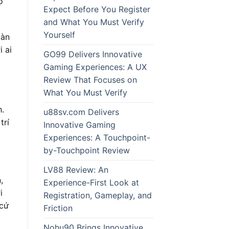
ó
Expect Before You Register
and What You Must Verify
Yourself
oàn
i ai
GO99 Delivers Innovative
Gaming Experiences: A UX
Review That Focuses on
What You Must Verify
h.
u88sv.com Delivers
trí
Innovative Gaming
Experiences: A Touchpoint-
by-Touchpoint Review
LV88 Review: An
,
Experience-First Look at
i
Registration, Gameplay, and
 cứ
Friction
g
Nohu90 Brings Innovative