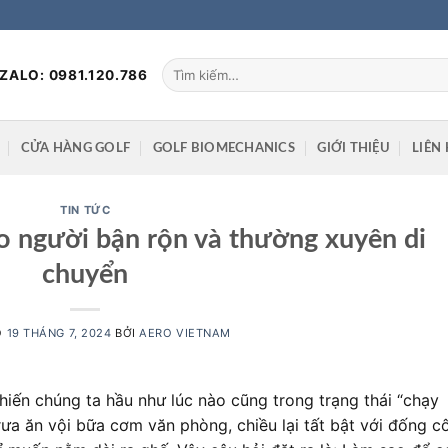
Tìm
ZALO: 0981.120.786
kiếm:
CỬA HÀNG GOLF
GOLF BIOMECHANICS
GIỚI THIỆU
LIÊN 
TIN TỨC
cho người bận rộn và thường xuyên di
chuyển
O
19 THÁNG 7, 2024
BỞI
AERO VIETNAM
hiến chúng ta hầu như lúc nào cũng trong trạng thái “chạy
 trưa ăn vội bữa cơm văn phòng, chiều lại tất bật với đống c