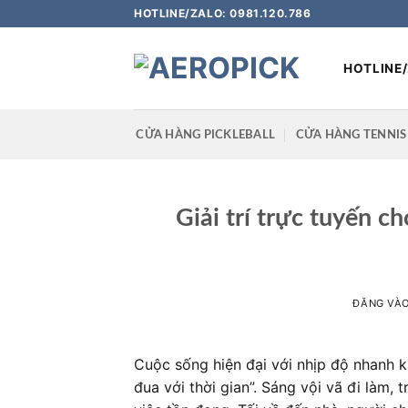
Bỏ
HOTLINE/ZALO: 0981.120.786
qua
nội
HOTLINE/
dung
CỬA HÀNG PICKLEBALL
CỬA HÀNG TENNIS
Giải trí trực tuyến 
ĐĂNG VÀ
Cuộc sống hiện đại với nhịp độ nhanh k
đua với thời gian”. Sáng vội vã đi làm,