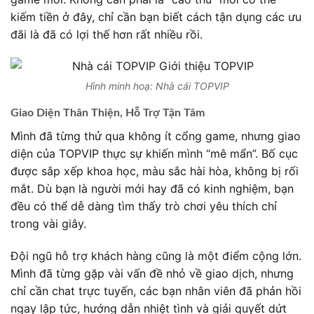
kiếm tiền ở đây, chỉ cần bạn biết cách tận dụng các ưu
đãi là đã có lợi thế hơn rất nhiều rồi.
Hình minh hoạ: Nhà cái TOPVIP
Giao Diện Thân Thiện, Hỗ Trợ Tận Tâm
Mình đã từng thử qua không ít cổng game, nhưng giao
diện của TOPVIP thực sự khiến mình “mê mẩn”. Bố cục
được sắp xếp khoa học, màu sắc hài hòa, không bị rối
mắt. Dù bạn là người mới hay đã có kinh nghiệm, bạn
đều có thể dễ dàng tìm thấy trò chơi yêu thích chỉ
trong vài giây.
Đội ngũ hỗ trợ khách hàng cũng là một điểm cộng lớn.
Mình đã từng gặp vài vấn đề nhỏ về giao dịch, nhưng
chỉ cần chat trực tuyến, các bạn nhân viên đã phản hồi
ngay lập tức, hướng dẫn nhiệt tình và giải quyết dứt