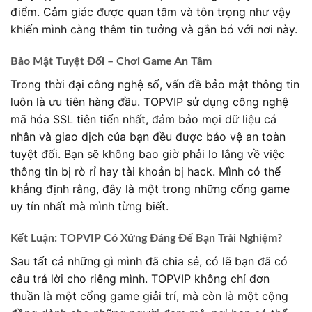
điểm. Cảm giác được quan tâm và tôn trọng như vậy
khiến mình càng thêm tin tưởng và gắn bó với nơi này.
Bảo Mật Tuyệt Đối – Chơi Game An Tâm
Trong thời đại công nghệ số, vấn đề bảo mật thông tin
luôn là ưu tiên hàng đầu. TOPVIP sử dụng công nghệ
mã hóa SSL tiên tiến nhất, đảm bảo mọi dữ liệu cá
nhân và giao dịch của bạn đều được bảo vệ an toàn
tuyệt đối. Bạn sẽ không bao giờ phải lo lắng về việc
thông tin bị rò rỉ hay tài khoản bị hack. Mình có thể
khẳng định rằng, đây là một trong những cổng game
uy tín nhất mà mình từng biết.
Kết Luận: TOPVIP Có Xứng Đáng Để Bạn Trải Nghiệm?
Sau tất cả những gì mình đã chia sẻ, có lẽ bạn đã có
câu trả lời cho riêng mình. TOPVIP không chỉ đơn
thuần là một cổng game giải trí, mà còn là một cộng