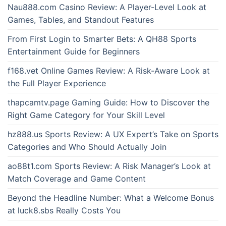
Nau888.com Casino Review: A Player-Level Look at
Games, Tables, and Standout Features
From First Login to Smarter Bets: A QH88 Sports
Entertainment Guide for Beginners
f168.vet Online Games Review: A Risk-Aware Look at
the Full Player Experience
thapcamtv.page Gaming Guide: How to Discover the
Right Game Category for Your Skill Level
hz888.us Sports Review: A UX Expert’s Take on Sports
Categories and Who Should Actually Join
ao88t1.com Sports Review: A Risk Manager’s Look at
Match Coverage and Game Content
Beyond the Headline Number: What a Welcome Bonus
at luck8.sbs Really Costs You