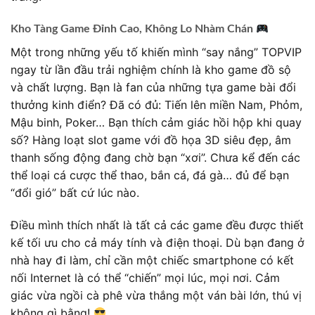
Kho Tàng Game Đỉnh Cao, Không Lo Nhàm Chán
Một trong những yếu tố khiến mình “say nắng” TOPVIP
ngay từ lần đầu trải nghiệm chính là kho game đồ sộ
và chất lượng. Bạn là fan của những tựa game bài đổi
thưởng kinh điển? Đã có đủ: Tiến lên miền Nam, Phỏm,
Mậu binh, Poker… Bạn thích cảm giác hồi hộp khi quay
số? Hàng loạt slot game với đồ họa 3D siêu đẹp, âm
thanh sống động đang chờ bạn “xơi”. Chưa kể đến các
thể loại cá cược thể thao, bắn cá, đá gà… đủ để bạn
“đổi gió” bất cứ lúc nào.
Điều mình thích nhất là tất cả các game đều được thiết
kế tối ưu cho cả máy tính và điện thoại. Dù bạn đang ở
nhà hay đi làm, chỉ cần một chiếc smartphone có kết
nối Internet là có thể “chiến” mọi lúc, mọi nơi. Cảm
giác vừa ngồi cà phê vừa thắng một ván bài lớn, thú vị
không gì bằng!