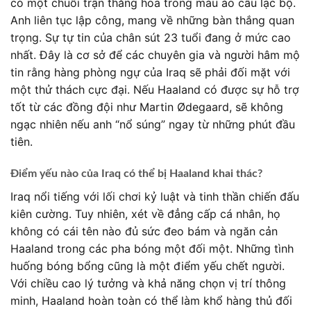
có một chuỗi trận thăng hoa trong màu áo câu lạc bộ.
Anh liên tục lập công, mang về những bàn thắng quan
trọng. Sự tự tin của chân sút 23 tuổi đang ở mức cao
nhất. Đây là cơ sở để các chuyên gia và người hâm mộ
tin rằng hàng phòng ngự của Iraq sẽ phải đối mặt với
một thử thách cực đại. Nếu Haaland có được sự hỗ trợ
tốt từ các đồng đội như Martin Ødegaard, sẽ không
ngạc nhiên nếu anh “nổ súng” ngay từ những phút đầu
tiên.
Điểm yếu nào của Iraq có thể bị Haaland khai thác?
Iraq nổi tiếng với lối chơi kỷ luật và tinh thần chiến đấu
kiên cường. Tuy nhiên, xét về đẳng cấp cá nhân, họ
không có cái tên nào đủ sức đeo bám và ngăn cản
Haaland trong các pha bóng một đối một. Những tình
huống bóng bổng cũng là một điểm yếu chết người.
Với chiều cao lý tưởng và khả năng chọn vị trí thông
minh, Haaland hoàn toàn có thể làm khổ hàng thủ đối