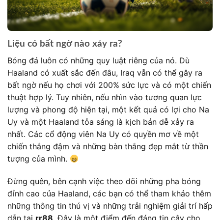
Liệu có bất ngờ nào xảy ra?
Bóng đá luôn có những quy luật riêng của nó. Dù
Haaland có xuất sắc đến đâu, Iraq vẫn có thể gây ra
bất ngờ nếu họ chơi với 200% sức lực và có một chiến
thuật hợp lý. Tuy nhiên, nếu nhìn vào tương quan lực
lượng và phong độ hiện tại, một kết quả có lợi cho Na
Uy và một Haaland tỏa sáng là kịch bản dễ xảy ra
nhất. Các cổ động viên Na Uy có quyền mơ về một
chiến thắng đậm và những bàn thắng đẹp mắt từ thần
tượng của mình.
Đừng quên, bên cạnh việc theo dõi những pha bóng
đỉnh cao của Haaland, các bạn có thể tham khảo thêm
những thông tin thú vị và những trải nghiệm giải trí hấp
dẫn tại
rr88
. Đây là một điểm đến đáng tin cậy cho