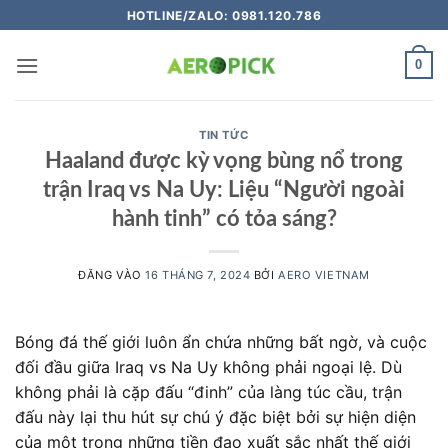
Bỏ
HOTLINE/ZALO: 0981.120.786
qua
nội
0
dung
TIN TỨC
Haaland được kỳ vọng bùng nổ trong
trận Iraq vs Na Uy: Liệu “Người ngoài
hành tinh” có tỏa sáng?
ĐĂNG VÀO
16 THÁNG 7, 2024
BỞI
AERO VIETNAM
Bóng đá thế giới luôn ẩn chứa những bất ngờ, và cuộc
đối đầu giữa Iraq vs Na Uy không phải ngoại lệ. Dù
không phải là cặp đấu “đinh” của làng túc cầu, trận
đấu này lại thu hút sự chú ý đặc biệt bởi sự hiện diện
của một trong những tiền đạo xuất sắc nhất thế giới