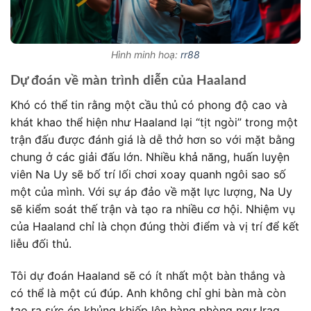
Hình minh hoạ:
rr88
Dự đoán về màn trình diễn của Haaland
Khó có thể tin rằng một cầu thủ có phong độ cao và
khát khao thể hiện như Haaland lại “tịt ngòi” trong một
trận đấu được đánh giá là dễ thở hơn so với mặt bằng
chung ở các giải đấu lớn. Nhiều khả năng, huấn luyện
viên Na Uy sẽ bố trí lối chơi xoay quanh ngôi sao số
một của mình. Với sự áp đảo về mặt lực lượng, Na Uy
sẽ kiểm soát thế trận và tạo ra nhiều cơ hội. Nhiệm vụ
của Haaland chỉ là chọn đúng thời điểm và vị trí để kết
liễu đối thủ.
Tôi dự đoán Haaland sẽ có ít nhất một bàn thắng và
có thể là một cú đúp. Anh không chỉ ghi bàn mà còn
tạo ra sức ép khủng khiếp lên hàng phòng ngự Iraq,