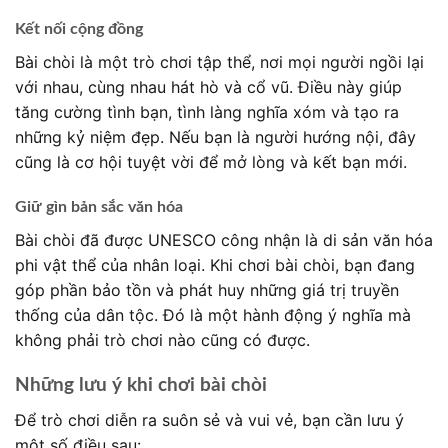
Kết nối cộng đồng
Bài chòi là một trò chơi tập thể, nơi mọi người ngồi lại
với nhau, cùng nhau hát hò và cổ vũ. Điều này giúp
tăng cường tình bạn, tình làng nghĩa xóm và tạo ra
những kỷ niệm đẹp. Nếu bạn là người hướng nội, đây
cũng là cơ hội tuyệt vời để mở lòng và kết bạn mới.
Giữ gìn bản sắc văn hóa
Bài chòi đã được UNESCO công nhận là di sản văn hóa
phi vật thể của nhân loại. Khi chơi bài chòi, bạn đang
góp phần bảo tồn và phát huy những giá trị truyền
thống của dân tộc. Đó là một hành động ý nghĩa mà
không phải trò chơi nào cũng có được.
Những lưu ý khi chơi bài chòi
Để trò chơi diễn ra suôn sẻ và vui vẻ, bạn cần lưu ý
một số điều sau: