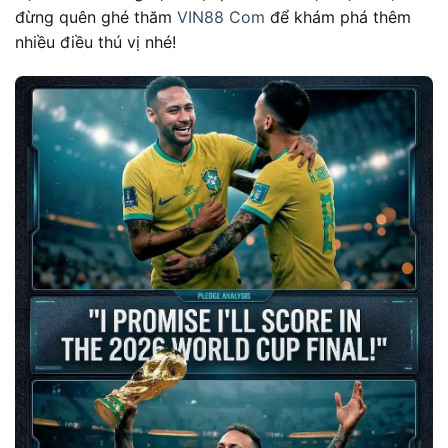
đừng quên ghé thăm
VIN88 Com
để khám phá thêm
nhiều điều thú vị nhé!