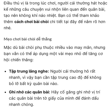
Điều thú vị là trong lúc chơi, người cái thường hát hoặc
kể những câu chuyện vui nhộn liên quan đến quân bài,
tạo nên không khí náo nhiệt. Bạn có thể tham khảo
thêm
cách chơi bài chòi
chi tiết tại đây để nắm rõ hơn
nhé.
Mẹo chơi bài chòi dễ thắng
Mặc dù bài chòi phụ thuộc nhiều vào may mắn, nhưng
bạn vẫn có thể áp dụng một vài mẹo nhỏ để tăng cơ
hội chiến thắng:
Tập trung lắng nghe:
Người cái thường hô rất
nhanh, vì vậy bạn cần tập trung cao độ để không
bỏ lỡ bất kỳ quân bài nào.
Ghi nhớ các quân bài:
Hãy cố gắng ghi nhớ vị trí
các quân bài trên tờ giấy của mình để đánh dấu
nhanh chóng.