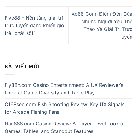
Xo88 Com: Điểm Đến Của
Five88 – Nền tảng giải trí
Những Người Yêu Thể
trực tuyến đang khiến giới
Thao Và Giải Trí Trực
trẻ “phát sốt”
Tuyến
BÀI VIẾT MỚI
Fly88h.com Casino Entertainment: A UX Reviewer’s
Look at Game Diversity and Table Play
C168seo.com Fish Shooting Review: Key UX Signals
for Arcade Fishing Fans
Nau888.com Casino Review: A Player-Level Look at
Games, Tables, and Standout Features