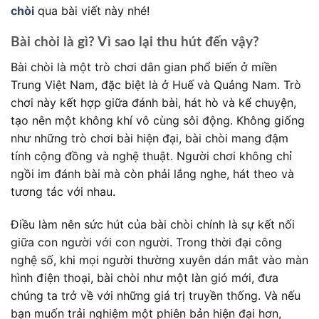
chòi
qua bài viết này nhé!
Bài chòi là gì? Vì sao lại thu hút đến vậy?
Bài chòi là một trò chơi dân gian phổ biến ở miền
Trung Việt Nam, đặc biệt là ở Huế và Quảng Nam. Trò
chơi này kết hợp giữa đánh bài, hát hò và kể chuyện,
tạo nên một không khí vô cùng sôi động. Không giống
như những trò chơi bài hiện đại, bài chòi mang đậm
tính cộng đồng và nghệ thuật. Người chơi không chỉ
ngồi im đánh bài mà còn phải lắng nghe, hát theo và
tương tác với nhau.
Điều làm nên sức hút của bài chòi chính là sự kết nối
giữa con người với con người. Trong thời đại công
nghệ số, khi mọi người thường xuyên dán mắt vào màn
hình điện thoại, bài chòi như một làn gió mới, đưa
chúng ta trở về với những giá trị truyền thống. Và nếu
bạn muốn trải nghiệm một phiên bản hiện đại hơn,