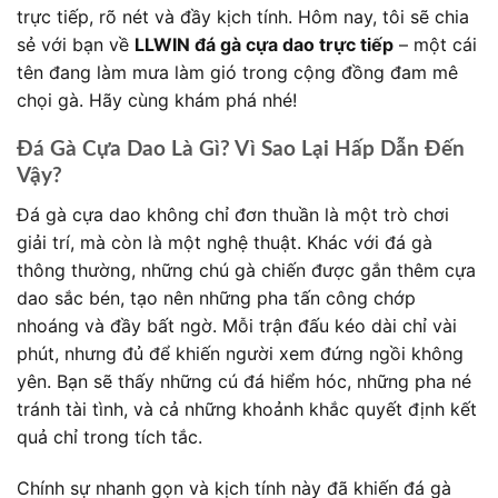
trực tiếp, rõ nét và đầy kịch tính. Hôm nay, tôi sẽ chia
sẻ với bạn về
LLWIN đá gà cựa dao trực tiếp
– một cái
tên đang làm mưa làm gió trong cộng đồng đam mê
chọi gà. Hãy cùng khám phá nhé!
Đá Gà Cựa Dao Là Gì? Vì Sao Lại Hấp Dẫn Đến
Vậy?
Đá gà cựa dao không chỉ đơn thuần là một trò chơi
giải trí, mà còn là một nghệ thuật. Khác với đá gà
thông thường, những chú gà chiến được gắn thêm cựa
dao sắc bén, tạo nên những pha tấn công chớp
nhoáng và đầy bất ngờ. Mỗi trận đấu kéo dài chỉ vài
phút, nhưng đủ để khiến người xem đứng ngồi không
yên. Bạn sẽ thấy những cú đá hiểm hóc, những pha né
tránh tài tình, và cả những khoảnh khắc quyết định kết
quả chỉ trong tích tắc.
Chính sự nhanh gọn và kịch tính này đã khiến đá gà