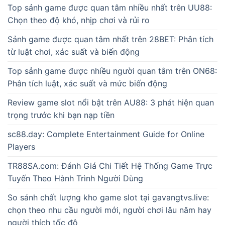
Top sảnh game được quan tâm nhiều nhất trên UU88:
Chọn theo độ khó, nhịp chơi và rủi ro
Sảnh game được quan tâm nhất trên 28BET: Phân tích
từ luật chơi, xác suất và biến động
Top sảnh game được nhiều người quan tâm trên ON68:
Phân tích luật, xác suất và mức biến động
Review game slot nổi bật trên AU88: 3 phát hiện quan
trọng trước khi bạn nạp tiền
sc88.day: Complete Entertainment Guide for Online
Players
TR88SA.com: Đánh Giá Chi Tiết Hệ Thống Game Trực
Tuyến Theo Hành Trình Người Dùng
So sánh chất lượng kho game slot tại gavangtvs.live:
chọn theo nhu cầu người mới, người chơi lâu năm hay
người thích tốc độ