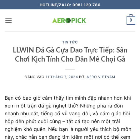
Bỏ
HOTLINE/ZALO: 0981.120.786
qua
nội
0
dung
TIN TỨC
LLWIN Đá Gà Cựa Dao Trực Tiếp: Sân
Chơi Kịch Tính Cho Dân Mê Chọi Gà
ĐĂNG VÀO
11 THÁNG 7, 2024
BỞI
AERO VIETNAM
Bạn có bao giờ cảm thấy tim mình đập nhanh hơn khi
xem một trận đá gà nghẹt thở? Những pha ra đòn
nhanh như cắt, tiếng cổ vũ vang dội, và cảm giác hồi
hộp đến phút cuối cùng – tất cả tạo nên một trải
nghiệm khó quên. Nếu bạn là người yêu thích bộ môn
này, chắc hẳn bạn đang tìm kiếm một nơi có thể xem