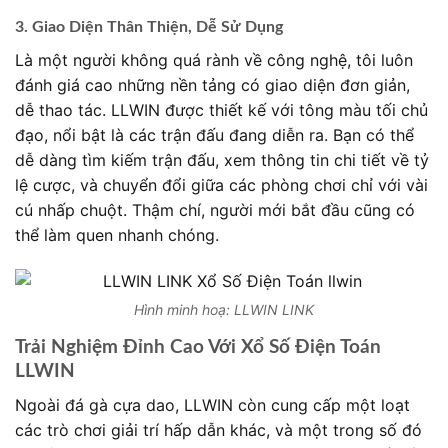
3. Giao Diện Thân Thiện, Dễ Sử Dụng
Là một người không quá rành về công nghệ, tôi luôn
đánh giá cao những nền tảng có giao diện đơn giản,
dễ thao tác. LLWIN được thiết kế với tông màu tối chủ
đạo, nổi bật là các trận đấu đang diễn ra. Bạn có thể
dễ dàng tìm kiếm trận đấu, xem thông tin chi tiết về tỷ
lệ cược, và chuyển đổi giữa các phòng chơi chỉ với vài
cú nhấp chuột. Thậm chí, người mới bắt đầu cũng có
thể làm quen nhanh chóng.
Hình minh hoạ: LLWIN LINK
Trải Nghiệm Đỉnh Cao Với Xổ Số Điện Toán
LLWIN
Ngoài đá gà cựa dao, LLWIN còn cung cấp một loạt
các trò chơi giải trí hấp dẫn khác, và một trong số đó