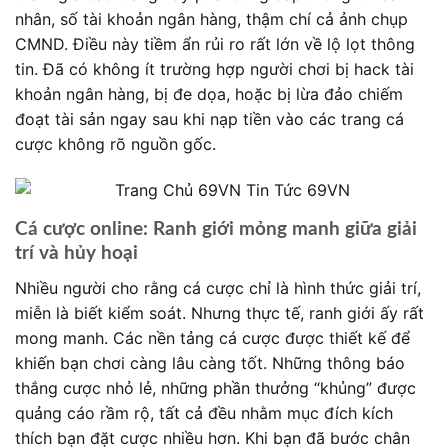
nhân, số tài khoản ngân hàng, thậm chí cả ảnh chụp
CMND. Điều này tiềm ẩn rủi ro rất lớn về lộ lọt thông
tin. Đã có không ít trường hợp người chơi bị hack tài
khoản ngân hàng, bị đe dọa, hoặc bị lừa đảo chiếm
đoạt tài sản ngay sau khi nạp tiền vào các trang cá
cược không rõ nguồn gốc.
Cá cược online: Ranh giới mỏng manh giữa giải
trí và hủy hoại
Nhiều người cho rằng cá cược chỉ là hình thức giải trí,
miễn là biết kiểm soát. Nhưng thực tế, ranh giới ấy rất
mong manh. Các nền tảng cá cược được thiết kế để
khiến bạn chơi càng lâu càng tốt. Những thông báo
thắng cược nhỏ lẻ, những phần thưởng “khủng” được
quảng cáo rầm rộ, tất cả đều nhằm mục đích kích
thích bạn đặt cược nhiều hơn. Khi bạn đã bước chân