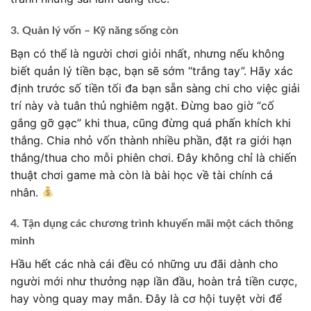
3. Quản lý vốn – Kỹ năng sống còn
Bạn có thể là người chơi giỏi nhất, nhưng nếu không
biết quản lý tiền bạc, bạn sẽ sớm “trắng tay”. Hãy xác
định trước số tiền tối đa bạn sẵn sàng chi cho việc giải
trí này và tuân thủ nghiêm ngặt. Đừng bao giờ “cố
gắng gỡ gạc” khi thua, cũng đừng quá phấn khích khi
thắng. Chia nhỏ vốn thành nhiều phần, đặt ra giới hạn
thắng/thua cho mỗi phiên chơi. Đây không chỉ là chiến
thuật chơi game mà còn là bài học về tài chính cá
nhân.
4. Tận dụng các chương trình khuyến mãi một cách thông
minh
Hầu hết các nhà cái đều có những ưu đãi dành cho
người mới như thưởng nạp lần đầu, hoàn trả tiền cược,
hay vòng quay may mắn. Đây là cơ hội tuyệt vời để