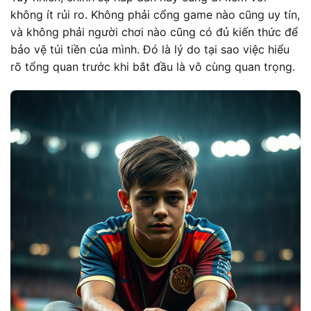
không ít rủi ro. Không phải cổng game nào cũng uy tín,
và không phải người chơi nào cũng có đủ kiến thức để
bảo vệ túi tiền của mình. Đó là lý do tại sao việc hiểu
rõ tổng quan trước khi bắt đầu là vô cùng quan trọng.