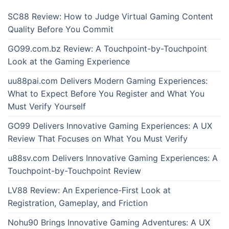
SC88 Review: How to Judge Virtual Gaming Content
Quality Before You Commit
GO99.com.bz Review: A Touchpoint-by-Touchpoint
Look at the Gaming Experience
uu88pai.com Delivers Modern Gaming Experiences:
What to Expect Before You Register and What You
Must Verify Yourself
GO99 Delivers Innovative Gaming Experiences: A UX
Review That Focuses on What You Must Verify
u88sv.com Delivers Innovative Gaming Experiences: A
Touchpoint-by-Touchpoint Review
LV88 Review: An Experience-First Look at
Registration, Gameplay, and Friction
Nohu90 Brings Innovative Gaming Adventures: A UX