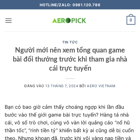
Bỏ
HOTLINE/ZALO: 0981.120.786
qua
nội
0
dung
TIN TỨC
Người mới nên xem tổng quan game
bài đổi thưởng trước khi tham gia nhà
cái trực tuyến
ĐĂNG VÀO
13 THÁNG 7, 2024
BỞI
AERO VIETNAM
Bạn có bao giờ cảm thấy choáng ngợp khi lần đầu
bước vào thế giới game bài trực tuyến? Hàng tá nhà
cái, vô số trò chơi, cùng vô vàn lời quảng cáo “nổ hũ
thần tốc”, “rinh tiền tỷ” khiến bất kỳ ai cũng dễ bị cuốn
theo. Nhưng khoan đã, trước khi vội vàng nạp tiền và