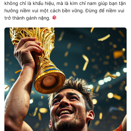
không chỉ là khẩu hiệu, mà là kim chỉ nam giúp bạn tận
hưởng niềm vui một cách bền vững. Đừng để niềm vui
trở thành gánh nặng.