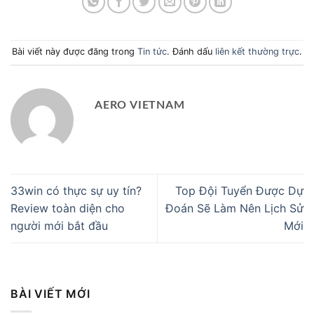
Bài viết này được đăng trong
Tin tức
. Đánh dấu
liên kết thường trực
.
AERO VIETNAM
33win có thực sự uy tín?
Top Đội Tuyển Được Dự
Review toàn diện cho
Đoán Sẽ Làm Nên Lịch Sử
người mới bắt đầu
Mới
BÀI VIẾT MỚI