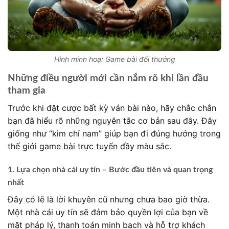
Hình minh hoạ: Game bài đổi thưởng
Những điều người mới cần nắm rõ khi lần đầu
tham gia
Trước khi đặt cược bất kỳ ván bài nào, hãy chắc chắn
bạn đã hiểu rõ những nguyên tắc cơ bản sau đây. Đây
giống như “kim chỉ nam” giúp bạn đi đúng hướng trong
thế giới game bài trực tuyến đầy màu sắc.
1. Lựa chọn nhà cái uy tín – Bước đầu tiên và quan trọng
nhất
Đây có lẽ là lời khuyên cũ nhưng chưa bao giờ thừa.
Một nhà cái uy tín sẽ đảm bảo quyền lợi của bạn về
mặt pháp lý, thanh toán minh bạch và hỗ trợ khách