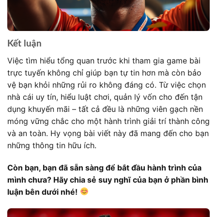
Kết luận
Việc tìm hiểu tổng quan trước khi tham gia game bài
trực tuyến không chỉ giúp bạn tự tin hơn mà còn bảo
vệ bạn khỏi những rủi ro không đáng có. Từ việc chọn
nhà cái uy tín, hiểu luật chơi, quản lý vốn cho đến tận
dụng khuyến mãi – tất cả đều là những viên gạch nền
móng vững chắc cho một hành trình giải trí thành công
và an toàn. Hy vọng bài viết này đã mang đến cho bạn
những thông tin hữu ích.
Còn bạn, bạn đã sẵn sàng để bắt đầu hành trình của
mình chưa? Hãy chia sẻ suy nghĩ của bạn ở phần bình
luận bên dưới nhé!