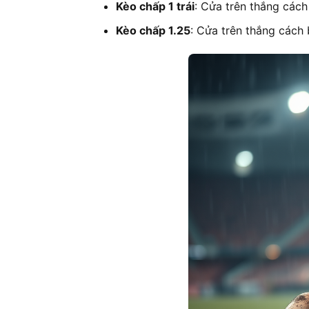
Kèo chấp 1 trái
: Cửa trên thắng cách
Kèo chấp 1.25
: Cửa trên thắng cách 