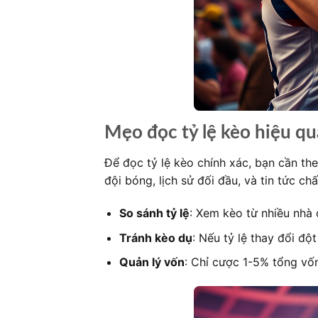
Mẹo đọc tỷ lệ kèo hiệu q
Để đọc tỷ lệ kèo chính xác, bạn cần th
đội bóng, lịch sử đối đầu, và tin tức c
So sánh tỷ lệ
: Xem kèo từ nhiều nhà c
Tránh kèo dụ
: Nếu tỷ lệ thay đổi đột
Quản lý vốn
: Chỉ cược 1-5% tổng vốn