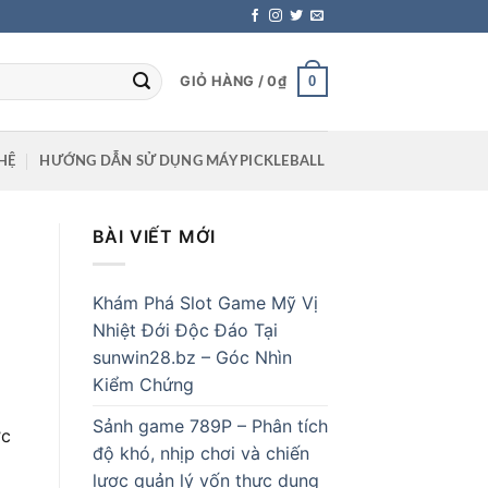
0
GIỎ HÀNG /
0
₫
HỆ
HƯỚNG DẪN SỬ DỤNG MÁY PICKLEBALL
BÀI VIẾT MỚI
Khám Phá Slot Game Mỹ Vị
Nhiệt Đới Độc Đáo Tại
sunwin28.bz – Góc Nhìn
Kiểm Chứng
Sảnh game 789P – Phân tích
ợc
độ khó, nhịp chơi và chiến
lược quản lý vốn thực dụng