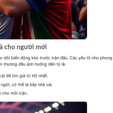
uả cho người mới
eo dõi biến động kèo trước trận đấu. Các yếu tố như phong
hấn thương đều ảnh hưởng đến tỷ lệ.
ái để tìm giá trị tốt nhất.
 ngột, có thể là bẫy nhà cái.
 cho mỗi trận.