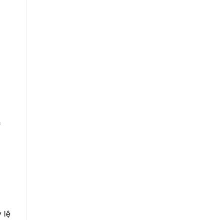
h
 lệ