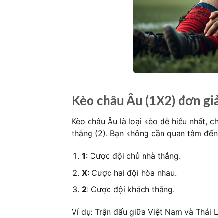
Kèo châu Âu (1X2) đơn gi
Kèo châu Âu là loại kèo dễ hiểu nhất, ch
thắng (2). Bạn không cần quan tâm đến 
1
: Cược đội chủ nhà thắng.
X
: Cược hai đội hòa nhau.
2
: Cược đội khách thắng.
Ví dụ: Trận đấu giữa Việt Nam và Thái L