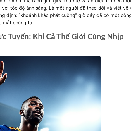
 hiếm hoi mà ranh giới giữa thực tế và ảo diệu trở nên m
 với tốc độ ánh sáng. Là một người đã theo dõi và viết về 
ẳng định: “khoảnh khắc phát cuồng” giờ đây đã có một côn
c mắt chúng ta.
c Tuyến: Khi Cả Thế Giới Cùng Nhịp