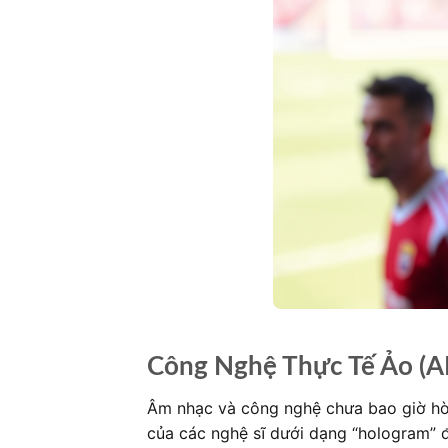
Công Nghệ Thực Tế Ảo (A
Âm nhạc và công nghệ chưa bao giờ hòa
của các nghệ sĩ dưới dạng “hologram” 