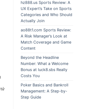
hz888.us Sports Review: A
UX Expert’s Take on Sports
Categories and Who Should
Actually Join
ao88t1.com Sports Review:
A Risk Manager’s Look at
Match Coverage and Game
Content
Beyond the Headline
Number: What a Welcome
Bonus at luck8.sbs Really
Costs You
g
Poker Basics and Bankroll
 tử
Management: A Step-by-
Step Guide