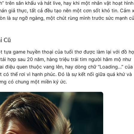
h” trên sân khấu và hát live, hay khi một nhân vật hoạt hình
hán giả thực, tất cả đều tạo nên một cơn sốt khó tin. Cảm 
còn là sự ngỡ ngàng, một chút rùng mình trước sức mạnh c
i Cũ
t tựa game huyền thoại của tuổi thơ được làm lại với đồ h
 tái hợp sau 20 năm, hàng triệu trái tim người hâm mộ như
iai điệu quen thuộc vang lên, hay dòng chữ “Loading…” của
 có thể rơi vì hạnh phúc. Đó là sự kết nối giữa quá khứ và
hưng có chung một miền ký ức.