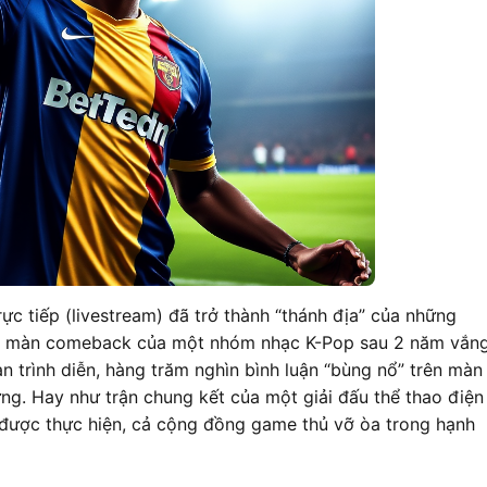
ực tiếp (livestream) đã trở thành “thánh địa” của những
ào màn comeback của một nhóm nhạc K-Pop sau 2 năm vắn
n trình diễn, hàng trăm nghìn bình luận “bùng nổ” trên màn
ứng. Hay như trận chung kết của một giải đấu thể thao điện
c được thực hiện, cả cộng đồng game thủ vỡ òa trong hạnh