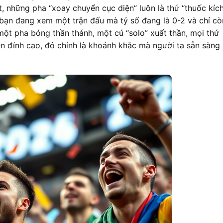
, những pha “xoay chuyển cục diện” luôn là thứ “thuốc kíc
bạn đang xem một trận đấu mà tỷ số đang là 0-2 và chỉ cò
 một pha bóng thần thánh, một cú “solo” xuất thần, mọi thứ
ên đỉnh cao, đó chính là khoảnh khắc mà người ta sẵn sàng