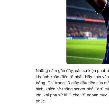
Những năm gần đây, các sự kiện phát tr
khoảnh khắc điên rồ nhất. Hãy nhìn v
bóng. Chỉ trong 10 giây đầu tiên của mà
hình, khiến hệ thống server phải “đơ” c
lớn, khi pha xử lý “1 chọi 3” ngoạn mụ
phúc.