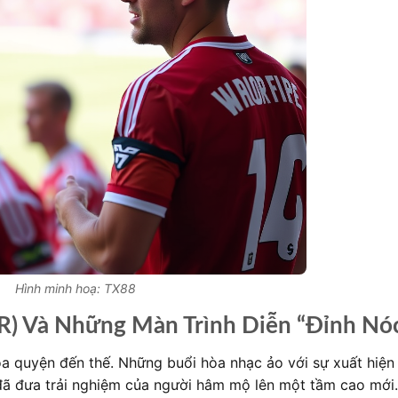
Hình minh hoạ: TX88
R) Và Những Màn Trình Diễn “Đỉnh Nó
 quyện đến thế. Những buổi hòa nhạc ảo với sự xuất hiện
đã đưa trải nghiệm của người hâm mộ lên một tầm cao mới.