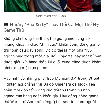
Hình minh hoạ: FABET
Những “Pha Xử Lý” Thay Đổi Cả Một Thế Hệ
Game Thủ
Không chỉ trong thể thao, thế giới game cũng có
những khoảnh khắc “đỉnh cao” khiến cộng đồng game
thủ toàn cầu dậy sóng. Đó có thể là một pha “1v5”
ngoạn mục trong một giải đấu Esports, hay một bí mật
được giấu kín hàng thập kỷ cuối cùng cũng được khám
phá trong một tựa game.
Hãy nghĩ về những pha “Evo Moment 37” trong Street
Fighter, nơi chàng trai Daigo Umehara đã block liên
hoàn mọi đòn tấn công của đối thủ trong sự ngỡ
ngàng của hàng ngàn khán giả. Hay cộng đồng game
thủ World of Warcraft từng “phát sốt” khi một người