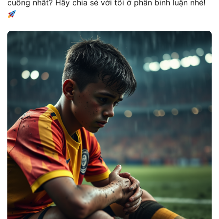
cuồng nhất? Hãy chia sẻ với tôi ở phần bình luận nhé!