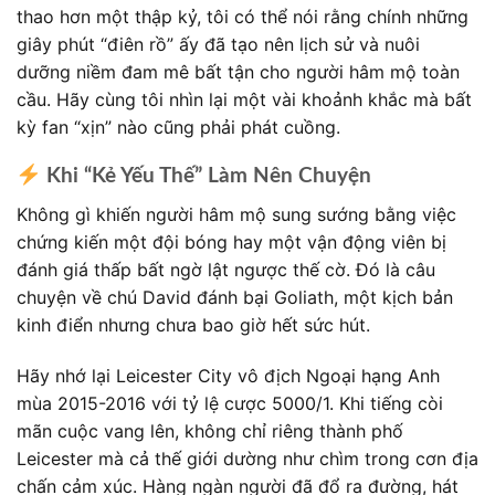
thao hơn một thập kỷ, tôi có thể nói rằng chính những
giây phút “điên rồ” ấy đã tạo nên lịch sử và nuôi
dưỡng niềm đam mê bất tận cho người hâm mộ toàn
cầu. Hãy cùng tôi nhìn lại một vài khoảnh khắc mà bất
kỳ fan “xịn” nào cũng phải phát cuồng.
Khi “Kẻ Yếu Thế” Làm Nên Chuyện
Không gì khiến người hâm mộ sung sướng bằng việc
chứng kiến một đội bóng hay một vận động viên bị
đánh giá thấp bất ngờ lật ngược thế cờ. Đó là câu
chuyện về chú David đánh bại Goliath, một kịch bản
kinh điển nhưng chưa bao giờ hết sức hút.
Hãy nhớ lại Leicester City vô địch Ngoại hạng Anh
mùa 2015-2016 với tỷ lệ cược 5000/1. Khi tiếng còi
mãn cuộc vang lên, không chỉ riêng thành phố
Leicester mà cả thế giới dường như chìm trong cơn địa
chấn cảm xúc. Hàng ngàn người đã đổ ra đường, hát