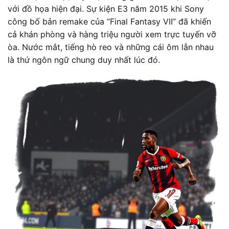
với đồ họa hiện đại. Sự kiện E3 năm 2015 khi Sony
công bố bản remake của “Final Fantasy VII” đã khiến
cả khán phòng và hàng triệu người xem trực tuyến vỡ
òa. Nước mắt, tiếng hò reo và những cái ôm lẫn nhau
là thứ ngôn ngữ chung duy nhất lúc đó.