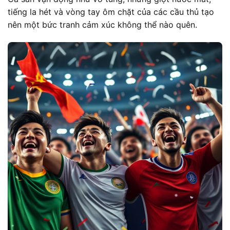
tiếng la hét và vòng tay ôm chặt của các cầu thủ tạo
nên một bức tranh cảm xúc không thể nào quên.