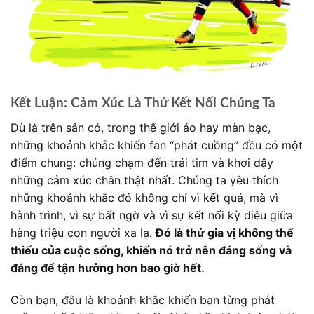
Kết Luận: Cảm Xúc Là Thứ Kết Nối Chúng Ta
Dù là trên sân cỏ, trong thế giới ảo hay màn bạc,
những khoảnh khắc khiến fan “phát cuồng” đều có một
điểm chung: chúng chạm đến trái tim và khơi dậy
những cảm xúc chân thật nhất. Chúng ta yêu thích
những khoảnh khắc đó không chỉ vì kết quả, mà vì
hành trình, vì sự bất ngờ và vì sự kết nối kỳ diệu giữa
hàng triệu con người xa lạ.
Đó là thứ gia vị không thể
thiếu của cuộc sống, khiến nó trở nên đáng sống và
đáng để tận hưởng hơn bao giờ hết.
Còn bạn, đâu là khoảnh khắc khiến bạn từng phát