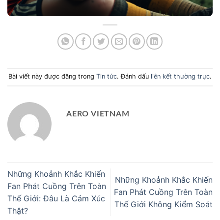
Bài viết này được đăng trong
Tin tức
. Đánh dấu
liên kết thường trực
.
AERO VIETNAM
Những Khoảnh Khắc Khiến
Những Khoảnh Khắc Khiến
Fan Phát Cuồng Trên Toàn
Fan Phát Cuồng Trên Toàn
Thế Giới: Đâu Là Cảm Xúc
Thế Giới Không Kiểm Soát
Thật?