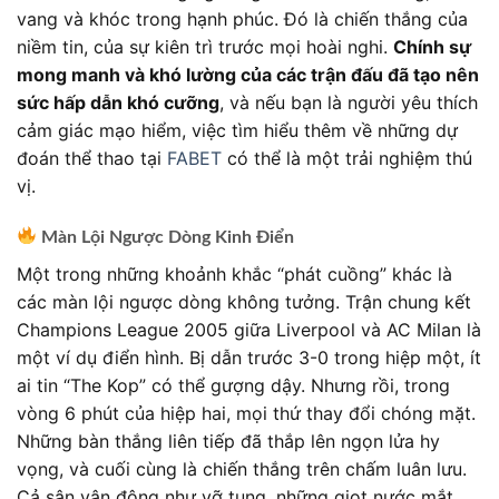
vang và khóc trong hạnh phúc. Đó là chiến thắng của
niềm tin, của sự kiên trì trước mọi hoài nghi.
Chính sự
mong manh và khó lường của các trận đấu đã tạo nên
sức hấp dẫn khó cưỡng
, và nếu bạn là người yêu thích
cảm giác mạo hiểm, việc tìm hiểu thêm về những dự
đoán thể thao tại
FABET
có thể là một trải nghiệm thú
vị.
Màn Lội Ngược Dòng Kinh Điển
Một trong những khoảnh khắc “phát cuồng” khác là
các màn lội ngược dòng không tưởng. Trận chung kết
Champions League 2005 giữa Liverpool và AC Milan là
một ví dụ điển hình. Bị dẫn trước 3-0 trong hiệp một, ít
ai tin “The Kop” có thể gượng dậy. Nhưng rồi, trong
vòng 6 phút của hiệp hai, mọi thứ thay đổi chóng mặt.
Những bàn thắng liên tiếp đã thắp lên ngọn lửa hy
vọng, và cuối cùng là chiến thắng trên chấm luân lưu.
Cả sân vận động như vỡ tung, những giọt nước mắt,