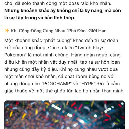
chơi đã solo thành công một boss raid khó nhằn.
Những khoảnh khắc ấy không chỉ là kỹ năng, mà còn
là sự tập trung và bản lĩnh thép.
Khi Cộng Đồng Cùng Nhau “Phá Đảo” Giới Hạn
Một khoảnh khắc “phát cuồng” khác đến từ sự đoàn
kết của cộng đồng. Các sự kiện “Twitch Plays
Pokémon” là một minh chứng. Hàng ngàn người cùng
điều khiển một nhân vật duy nhất, tạo ra sự hỗn loạn
nhưng cũng đầy kỳ diệu. Khi họ cùng nhau vượt qua
một màn chơi khó nhằn, cả chat room bùng nổ với
những dòng chữ “POGCHAMP” và “HYPE”. Đó là cảm
giác thuộc về một thứ gì đó lớn lao hơn bản thân mình.