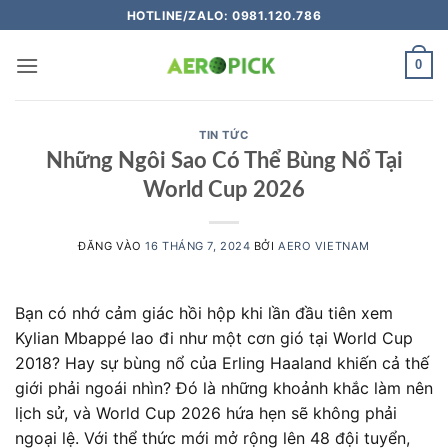
Bỏ
HOTLINE/ZALO: 0981.120.786
qua
nội
0
dung
TIN TỨC
Những Ngôi Sao Có Thể Bùng Nổ Tại
World Cup 2026
ĐĂNG VÀO
16 THÁNG 7, 2024
BỞI
AERO VIETNAM
Bạn có nhớ cảm giác hồi hộp khi lần đầu tiên xem
Kylian Mbappé lao đi như một cơn gió tại World Cup
2018? Hay sự bùng nổ của Erling Haaland khiến cả thế
giới phải ngoái nhìn? Đó là những khoảnh khắc làm nên
lịch sử, và World Cup 2026 hứa hẹn sẽ không phải
ngoại lệ. Với thể thức mới mở rộng lên 48 đội tuyển,