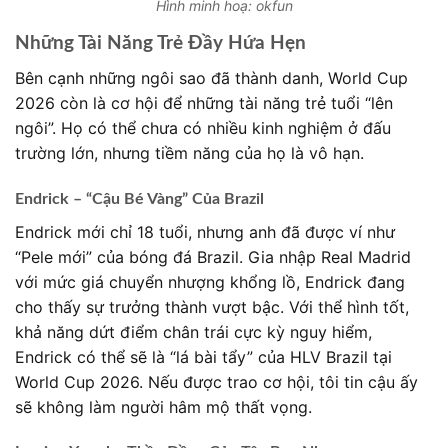
Hình minh hoạ: okfun
Những Tài Năng Trẻ Đầy Hứa Hẹn
Bên cạnh những ngôi sao đã thành danh, World Cup
2026 còn là cơ hội để những tài năng trẻ tuổi “lên
ngôi”. Họ có thể chưa có nhiều kinh nghiệm ở đấu
trường lớn, nhưng tiềm năng của họ là vô hạn.
Endrick – “Cậu Bé Vàng” Của Brazil
Endrick mới chỉ 18 tuổi, nhưng anh đã được ví như
“Pele mới” của bóng đá Brazil. Gia nhập Real Madrid
với mức giá chuyển nhượng khổng lồ, Endrick đang
cho thấy sự trưởng thành vượt bậc. Với thể hình tốt,
khả năng dứt điểm chân trái cực kỳ nguy hiểm,
Endrick có thể sẽ là “lá bài tẩy” của HLV Brazil tại
World Cup 2026. Nếu được trao cơ hội, tôi tin cậu ấy
sẽ không làm người hâm mộ thất vọng.