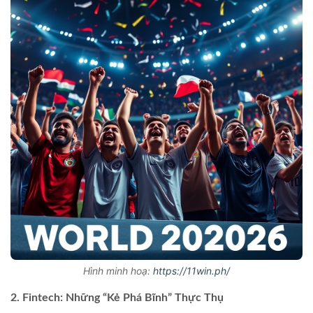
Hình minh hoạ:
https://11win.ph/
2. Fintech: Những “Kẻ Phá Bĩnh” Thực Thụ