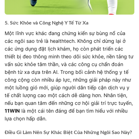
5. Sức Khỏe và Công Nghệ Y Tế Từ Xa
Một lĩnh vực khác đang chứng kiến sự bùng nổ của
các ngôi sao trẻ là healthtech. Không chỉ dừng lại ở
các ứng dụng đặt lịch khám, họ còn phát triển các
thiết bị đeo thông minh theo dõi sức khỏe, nền tảng tư
vấn sức khỏe tâm thần, và các công cụ chẩn đoán
bệnh từ xa dựa trên AI. Trong bối cảnh hệ thống y tế
công cộng còn nhiều áp lực, những giải pháp này như
một luồng gió mới, giúp người dân tiếp cận dịch vụ y
tế chất lượng cao một cách dễ dàng hơn. Nhân tiện,
nếu bạn quan tâm đến những cơ hội giải trí trực tuyến,
11WIN
là một cái tên đáng để bạn tìm hiểu với nhiều
lựa chọn hấp dẫn.
Điều Gì Làm Nên Sự Khác Biệt Của Những Ngôi Sao Này?