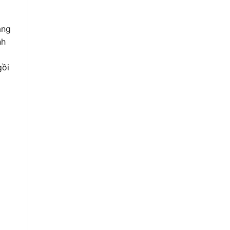
ảng
nh
gồi