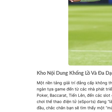
Kho Nội Dung Khổng Lồ Và Đa D
Một nền tảng giải trí đẳng cấp không t
ngàn tựa game đến từ các nhà phát tri
Poker, Baccarat, Tiến Lên, đến các slo
chơi thể thao điện tử (eSports) đang “
đầu, chắc chắn bạn sẽ tìm thấy một “mả