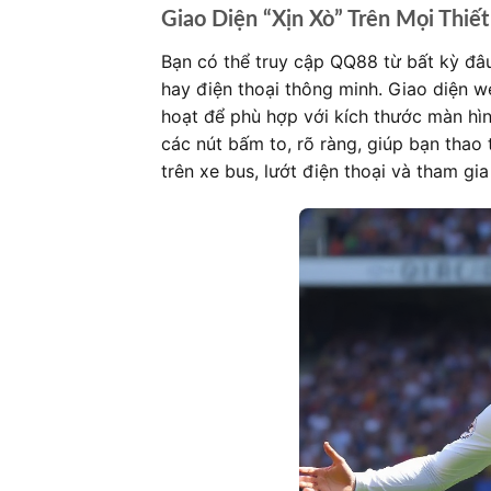
Giao Diện “Xịn Xò” Trên Mọi Thiết
Bạn có thể truy cập QQ88 từ bất kỳ đâu,
hay điện thoại thông minh. Giao diện w
hoạt để phù hợp với kích thước màn hìn
các nút bấm to, rõ ràng, giúp bạn thao
trên xe bus, lướt điện thoại và tham gia