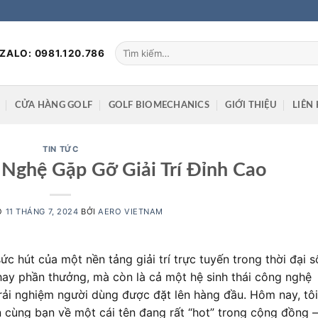
Tìm
ZALO: 0981.120.786
kiếm:
CỬA HÀNG GOLF
GOLF BIOMECHANICS
GIỚI THIỆU
LIÊN 
TIN TỨC
Nghệ Gặp Gỡ Giải Trí Đỉnh Cao
O
11 THÁNG 7, 2024
BỞI
AERO VIETNAM
ức hút của một nền tảng giải trí trực tuyến trong thời đại s
hay phần thưởng, mà còn là cả một hệ sinh thái công nghệ
 trải nghiệm người dùng được đặt lên hàng đầu. Hôm nay, tôi
 cùng bạn về một cái tên đang rất “hot” trong cộng đồng –