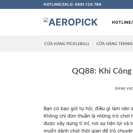
Bỏ
HOTLINE/ZALO: 0981.120.786
qua
nội
HOTLINE/
dung
CỬA HÀNG PICKLEBALL
CỬA HÀNG TENNIS
QQ88: Khi Công 
ĐĂNG VÀ
Bạn có bao giờ tự hỏi, điều gì làm nên s
Không chỉ đơn thuần là những trò chơi 
được xây dựng tỉ mỉ, nơi sự tiện lợi và
muốn dành chút thời gian để trò chuyện