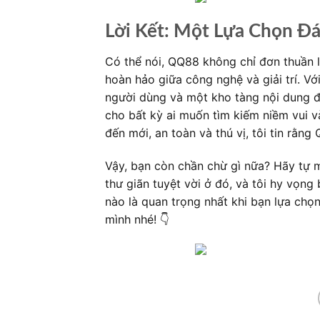
Lời Kết: Một Lựa Chọn Đ
Có thể nói, QQ88 không chỉ đơn thuần là
hoàn hảo giữa công nghệ và giải trí. Vớ
người dùng và một kho tàng nội dung đ
cho bất kỳ ai muốn tìm kiếm niềm vui v
đến mới, an toàn và thú vị, tôi tin rằn
Vậy, bạn còn chần chừ gì nữa? Hãy tự 
thư giãn tuyệt vời ở đó, và tôi hy vọng
nào là quan trọng nhất khi bạn lựa chọn
mình nhé! 👇