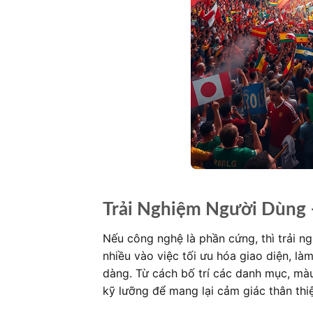
Trải Nghiệm Người Dùng 
Nếu công nghệ là phần cứng, thì trải n
nhiều vào việc tối ưu hóa giao diện, l
dàng. Từ cách bố trí các danh mục, màu
kỹ lưỡng để mang lại cảm giác thân thi