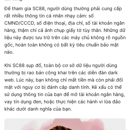
Để tham gia SC88, người dùng thường phải cung cấp
rất nhiều thông tin cá nhân nhạy cảm: số
CMND/CCCD, số điện thoại, địa chỉ, số tài khoản ngân
hàng, thậm chí cả ảnh chụp giấy tờ tùy thân. Những dữ
liệu này được lưu trữ trên các máy chủ không rõ nguồn
gốc, hoàn toàn không có bất kỳ tiêu chuẩn bảo mật
nào.
Khi SC88 sụp đổ, toàn bộ cơ sở dữ liệu người dùng
thường bị rao bán công khai trên các diễn đàn dark
web. Lúc này, bạn không chỉ mất tiền mà còn phải đối
mặt với nguy cơ bị đánh cắp danh tính. Kẻ xấu có thể
sử dụng thông tin của bạn để mở tài khoản ngân hàng,
vay tín dụng đen, hoặc thực hiện các hành vi lừa đảo
khác dưới danh nghĩa của bạn.