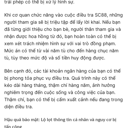
trái phép có thể bị xử lý hình sự.
Khi cơ quan chức năng vào cuộc điều tra SC88, những
người tham gia sẽ bị triệu tập để lấy lời khai. Nếu bạn
đã từng giới thiệu cho bạn bè, người thân tham gia và
nhận được hoa hồng từ đó, bạn hoàn toàn có thể bị
xem xét trách nhiệm hình sự với vai trò đồng phạm.
Mức án có thể từ vài năm tù cho đến hàng chục năm
tù, tùy theo mức độ và số tiền huy động được.
Bên cạnh đó, các tài khoản ngân hàng của bạn có thể
bị phong tỏa phục vụ điều tra. Quá trình này có thể
kéo dài hàng tháng, thậm chí hàng năm, ảnh hưởng
nghiêm trọng đến cuộc sống và công việc của bạn.
Thậm chí, bạn có thể bị cấm xuất cảnh nếu đang trong
diện điều tra.
Hậu quả bảo mật: Lộ lọt thông tin cá nhân và nguy cơ bị
tấn công