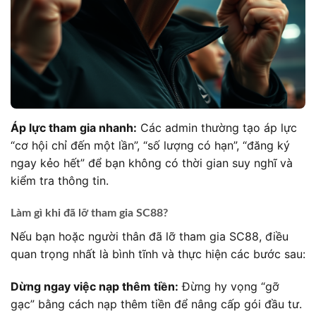
Áp lực tham gia nhanh:
Các admin thường tạo áp lực
“cơ hội chỉ đến một lần”, “số lượng có hạn”, “đăng ký
ngay kẻo hết” để bạn không có thời gian suy nghĩ và
kiểm tra thông tin.
Làm gì khi đã lỡ tham gia SC88?
Nếu bạn hoặc người thân đã lỡ tham gia SC88, điều
quan trọng nhất là bình tĩnh và thực hiện các bước sau:
Dừng ngay việc nạp thêm tiền:
Đừng hy vọng “gỡ
gạc” bằng cách nạp thêm tiền để nâng cấp gói đầu tư.