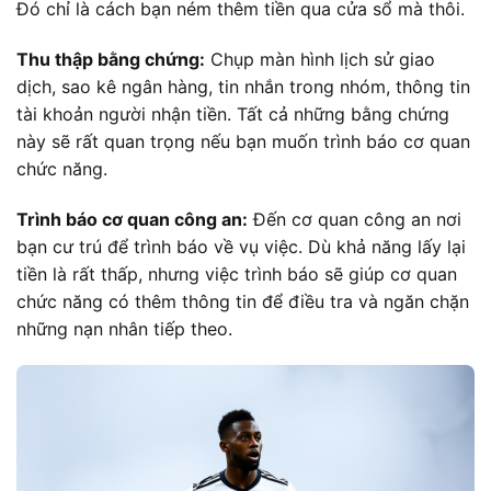
Đó chỉ là cách bạn ném thêm tiền qua cửa sổ mà thôi.
Thu thập bằng chứng:
Chụp màn hình lịch sử giao
dịch, sao kê ngân hàng, tin nhắn trong nhóm, thông tin
tài khoản người nhận tiền. Tất cả những bằng chứng
này sẽ rất quan trọng nếu bạn muốn trình báo cơ quan
chức năng.
Trình báo cơ quan công an:
Đến cơ quan công an nơi
bạn cư trú để trình báo về vụ việc. Dù khả năng lấy lại
tiền là rất thấp, nhưng việc trình báo sẽ giúp cơ quan
chức năng có thêm thông tin để điều tra và ngăn chặn
những nạn nhân tiếp theo.