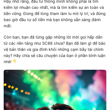
Hãy nhớ rằng, đầu tư thông minh không phải là tìm
kiếm lợi nhuận cao nhất, mà là tìm kiếm sự an toàn và
bền vững. Đừng để lòng tham làm lu mờ lý trí, và đừng
bao giờ đầu tư số tiền mà bạn không sẵn sàng đánh
mất.
Còn bạn, bạn đã từng gặp những lời mời gọi hấp dẫn
từ các nền tảng như SC88 chưa? Bạn đã làm gì để bảo
vệ bản thân và gia đình khỏi những cạm bẫy tài chính
này? Hãy chia sẻ câu chuyện của bạn ở phần bình luận
nhé!