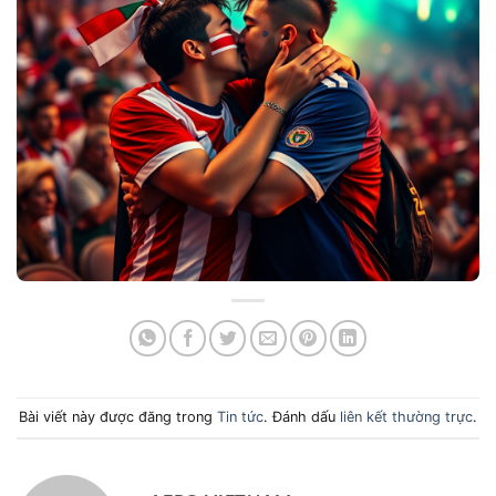
Bài viết này được đăng trong
Tin tức
. Đánh dấu
liên kết thường trực
.