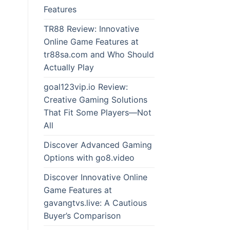
Features
TR88 Review: Innovative
Online Game Features at
tr88sa.com and Who Should
Actually Play
goal123vip.io Review:
Creative Gaming Solutions
That Fit Some Players—Not
All
Discover Advanced Gaming
Options with go8.video
Discover Innovative Online
Game Features at
gavangtvs.live: A Cautious
Buyer’s Comparison