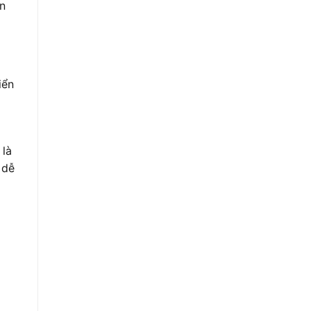
ạn
iển
 là
 dễ