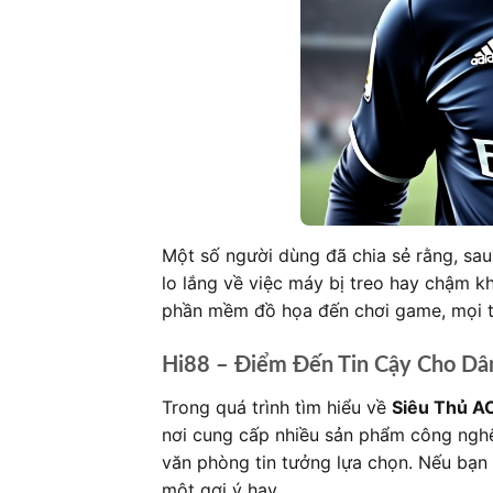
Một số người dùng đã chia sẻ rằng, sa
lo lắng về việc máy bị treo hay chậm kh
phần mềm đồ họa đến chơi game, mọi th
Hi88 – Điểm Đến Tin Cậy Cho D
Trong quá trình tìm hiểu về
Siêu Thủ A
nơi cung cấp nhiều sản phẩm công nghệ
văn phòng tin tưởng lựa chọn. Nếu bạn
một gợi ý hay.