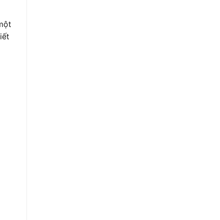
một
iết