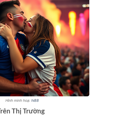
Hình minh hoạ:
hi88
Trên Thị Trường