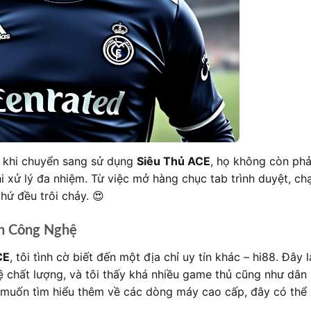
u khi chuyển sang sử dụng
Siêu Thủ ACE
, họ không còn phả
i xử lý đa nhiệm. Từ việc mở hàng chục tab trình duyệt, ch
ứ đều trôi chảy. 😍
ân Công Nghệ
CE
, tôi tình cờ biết đến một địa chỉ uy tín khác – hi88. Đây l
 chất lượng, và tôi thấy khá nhiều game thủ cũng như dân
 muốn tìm hiểu thêm về các dòng máy cao cấp, đây có thể 