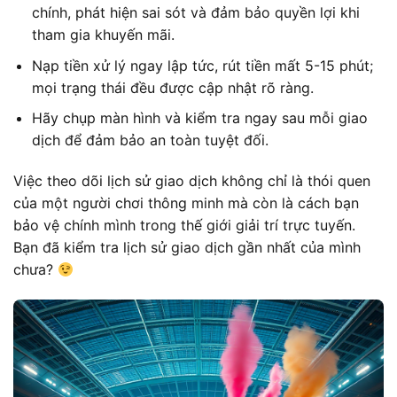
chính, phát hiện sai sót và đảm bảo quyền lợi khi
tham gia khuyến mãi.
Nạp tiền xử lý ngay lập tức, rút tiền mất 5-15 phút;
mọi trạng thái đều được cập nhật rõ ràng.
Hãy chụp màn hình và kiểm tra ngay sau mỗi giao
dịch để đảm bảo an toàn tuyệt đối.
Việc theo dõi lịch sử giao dịch không chỉ là thói quen
của một người chơi thông minh mà còn là cách bạn
bảo vệ chính mình trong thế giới giải trí trực tuyến.
Bạn đã kiểm tra lịch sử giao dịch gần nhất của mình
chưa?