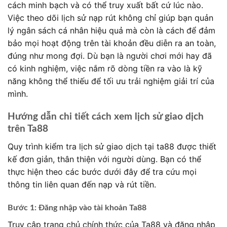
cách minh bạch và có thể truy xuất bất cứ lúc nào.
Việc theo dõi lịch sử nạp rút không chỉ giúp bạn quản
lý ngân sách cá nhân hiệu quả mà còn là cách để đảm
bảo mọi hoạt động trên tài khoản đều diễn ra an toàn,
đúng như mong đợi. Dù bạn là người chơi mới hay đã
có kinh nghiệm, việc nắm rõ dòng tiền ra vào là kỹ
năng không thể thiếu để tối ưu trải nghiệm giải trí của
mình.
Hướng dẫn chi tiết cách xem lịch sử giao dịch
trên Ta88
Quy trình kiểm tra lịch sử giao dịch tại ta88 được thiết
kế đơn giản, thân thiện với người dùng. Bạn có thể
thực hiện theo các bước dưới đây để tra cứu mọi
thông tin liên quan đến nạp và rút tiền.
Bước 1: Đăng nhập vào tài khoản Ta88
Truy cập trang chủ chính thức của Ta88 và đăng nhập