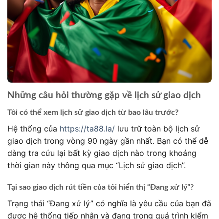
Những câu hỏi thường gặp về lịch sử giao dịch
Tôi có thể xem lịch sử giao dịch từ bao lâu trước?
Hệ thống của
https://ta88.la/
lưu trữ toàn bộ lịch sử
giao dịch trong vòng 90 ngày gần nhất. Bạn có thể dễ
dàng tra cứu lại bất kỳ giao dịch nào trong khoảng
thời gian này thông qua mục “Lịch sử giao dịch”.
Tại sao giao dịch rút tiền của tôi hiển thị “Đang xử lý”?
Trạng thái “Đang xử lý” có nghĩa là yêu cầu của bạn đã
được hệ thống tiếp nhận và đang trong quá trình kiểm