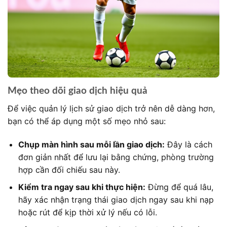
Mẹo theo dõi giao dịch hiệu quả
Để việc quản lý lịch sử giao dịch trở nên dễ dàng hơn,
bạn có thể áp dụng một số mẹo nhỏ sau:
Chụp màn hình sau mỗi lần giao dịch:
Đây là cách
đơn giản nhất để lưu lại bằng chứng, phòng trường
hợp cần đối chiếu sau này.
Kiểm tra ngay sau khi thực hiện:
Đừng để quá lâu,
hãy xác nhận trạng thái giao dịch ngay sau khi nạp
hoặc rút để kịp thời xử lý nếu có lỗi.