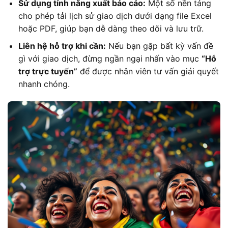
Sử dụng tính năng xuất báo cáo:
Một số nền tảng
cho phép tải lịch sử giao dịch dưới dạng file Excel
hoặc PDF, giúp bạn dễ dàng theo dõi và lưu trữ.
Liên hệ hỗ trợ khi cần:
Nếu bạn gặp bất kỳ vấn đề
gì với giao dịch, đừng ngần ngại nhấn vào mục
“Hỗ
trợ trực tuyến”
để được nhân viên tư vấn giải quyết
nhanh chóng.