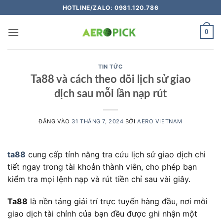
Bỏ
HOTLINE/ZALO: 0981.120.786
qua
nội
0
dung
TIN TỨC
Ta88 và cách theo dõi lịch sử giao
dịch sau mỗi lần nạp rút
ĐĂNG VÀO
31 THÁNG 7, 2024
BỞI
AERO VIETNAM
ta88
cung cấp tính năng tra cứu lịch sử giao dịch chi
tiết ngay trong tài khoản thành viên, cho phép bạn
kiểm tra mọi lệnh nạp và rút tiền chỉ sau vài giây.
Ta88
là nền tảng giải trí trực tuyến hàng đầu, nơi mỗi
giao dịch tài chính của bạn đều được ghi nhận một