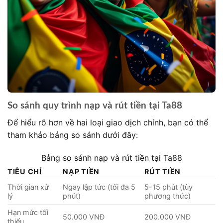
So sánh quy trình nạp và rút tiền tại Ta88
Để hiểu rõ hơn về hai loại giao dịch chính, bạn có thể
tham khảo bảng so sánh dưới đây:
Bảng so sánh nạp và rút tiền tại Ta88
TIÊU CHÍ
NẠP TIỀN
RÚT TIỀN
Thời gian xử
Ngay lập tức (tối đa 5
5-15 phút (tùy
lý
phút)
phương thức)
Hạn mức tối
50.000 VNĐ
200.000 VNĐ
thiểu