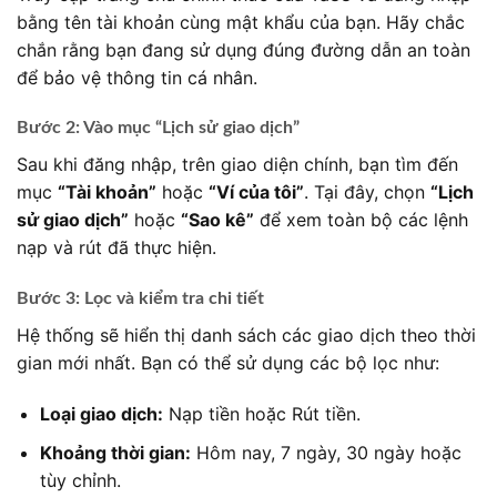
bằng tên tài khoản cùng mật khẩu của bạn. Hãy chắc
chắn rằng bạn đang sử dụng đúng đường dẫn an toàn
để bảo vệ thông tin cá nhân.
Bước 2: Vào mục “Lịch sử giao dịch”
Sau khi đăng nhập, trên giao diện chính, bạn tìm đến
mục
“Tài khoản”
hoặc
“Ví của tôi”
. Tại đây, chọn
“Lịch
sử giao dịch”
hoặc
“Sao kê”
để xem toàn bộ các lệnh
nạp và rút đã thực hiện.
Bước 3: Lọc và kiểm tra chi tiết
Hệ thống sẽ hiển thị danh sách các giao dịch theo thời
gian mới nhất. Bạn có thể sử dụng các bộ lọc như:
Loại giao dịch:
Nạp tiền hoặc Rút tiền.
Khoảng thời gian:
Hôm nay, 7 ngày, 30 ngày hoặc
tùy chỉnh.