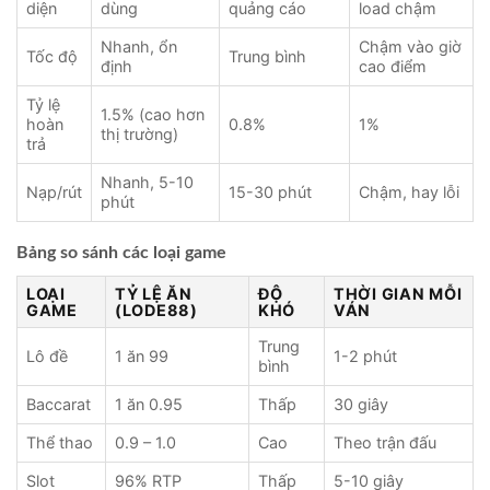
diện
dùng
quảng cáo
load chậm
Nhanh, ổn
Chậm vào giờ
Tốc độ
Trung bình
định
cao điểm
Tỷ lệ
1.5% (cao hơn
hoàn
0.8%
1%
thị trường)
trả
Nhanh, 5-10
Nạp/rút
15-30 phút
Chậm, hay lỗi
phút
Bảng so sánh các loại game
LOẠI
TỶ LỆ ĂN
ĐỘ
THỜI GIAN MỖI
GAME
(LODE88)
KHÓ
VÁN
Trung
Lô đề
1 ăn 99
1-2 phút
bình
Baccarat
1 ăn 0.95
Thấp
30 giây
Thể thao
0.9 – 1.0
Cao
Theo trận đấu
Slot
96% RTP
Thấp
5-10 giây