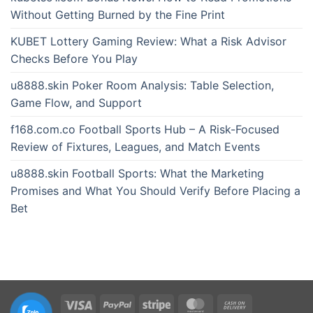
Without Getting Burned by the Fine Print
KUBET Lottery Gaming Review: What a Risk Advisor
Checks Before You Play
u8888.skin Poker Room Analysis: Table Selection,
Game Flow, and Support
f168.com.co Football Sports Hub – A Risk-Focused
Review of Fixtures, Leagues, and Match Events
u8888.skin Football Sports: What the Marketing
Promises and What You Should Verify Before Placing a
Bet
Visa
PayPal
Stripe
MasterCard
Cash