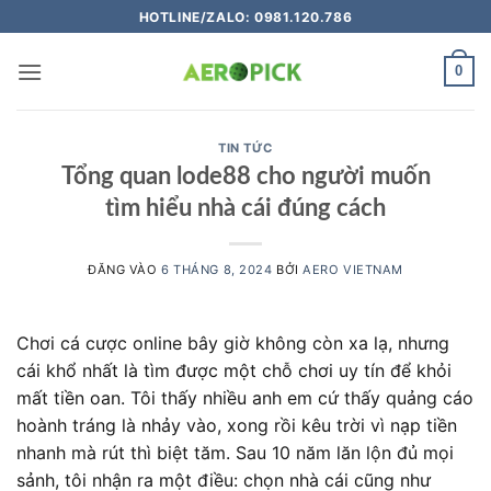
Bỏ
HOTLINE/ZALO: 0981.120.786
qua
nội
0
dung
TIN TỨC
Tổng quan lode88 cho người muốn
tìm hiểu nhà cái đúng cách
ĐĂNG VÀO
6 THÁNG 8, 2024
BỞI
AERO VIETNAM
Chơi cá cược online bây giờ không còn xa lạ, nhưng
cái khổ nhất là tìm được một chỗ chơi uy tín để khỏi
mất tiền oan. Tôi thấy nhiều anh em cứ thấy quảng cáo
hoành tráng là nhảy vào, xong rồi kêu trời vì nạp tiền
nhanh mà rút thì biệt tăm. Sau 10 năm lăn lộn đủ mọi
sảnh, tôi nhận ra một điều: chọn nhà cái cũng như