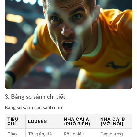
3. Bảng so sánh chi tiết
Bảng so sánh các sảnh chơi
TIÊU
NHÀ CÁI A
NHÀ CÁI B
LODE88
CHÍ
(PHỔ BIẾN)
(MỚI NỔI)
Giao
Tối giản, dễ
Rối, nhiều
Đẹp nhưng