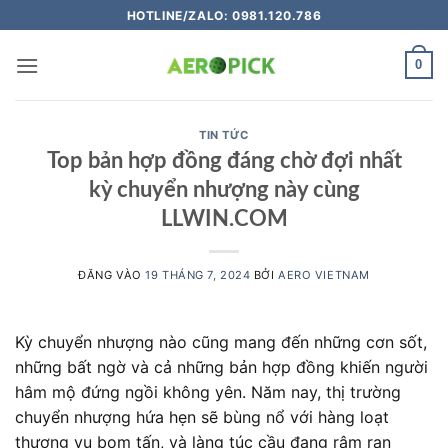
Bỏ
HOTLINE/ZALO: 0981.120.786
qua
nội
0
dung
TIN TỨC
Top bản hợp đồng đáng chờ đợi nhất
kỳ chuyển nhượng này cùng
LLWIN.COM
ĐĂNG VÀO
19 THÁNG 7, 2024
BỞI
AERO VIETNAM
Kỳ chuyển nhượng nào cũng mang đến những cơn sốt,
những bất ngờ và cả những bản hợp đồng khiến người
hâm mộ đứng ngồi không yên. Năm nay, thị trường
chuyển nhượng hứa hẹn sẽ bùng nổ với hàng loạt
thương vụ bom tấn, và làng túc cầu đang râm ran