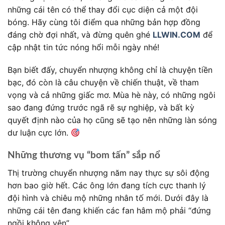
những cái tên có thể thay đổi cục diện cả một đội
bóng. Hãy cùng tôi điểm qua những bản hợp đồng
đáng chờ đợi nhất, và đừng quên ghé
LLWIN.COM
để
cập nhật tin tức nóng hổi mỗi ngày nhé!
Bạn biết đấy, chuyển nhượng không chỉ là chuyện tiền
bạc, đó còn là câu chuyện về chiến thuật, về tham
vọng và cả những giấc mơ. Mùa hè này, có những ngôi
sao đang đứng trước ngã rẽ sự nghiệp, và bất kỳ
quyết định nào của họ cũng sẽ tạo nên những làn sóng
dư luận cực lớn.
Những thương vụ “bom tấn” sắp nổ
Thị trường chuyển nhượng năm nay thực sự sôi động
hơn bao giờ hết. Các ông lớn đang tích cực thanh lý
đội hình và chiêu mộ những nhân tố mới. Dưới đây là
những cái tên đang khiến các fan hâm mộ phải “đứng
ngồi không yên”.