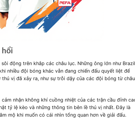
 hổi
sôi động trên khắp các châu lục. Những ông lớn như Brazil
khi nhiều đội bóng khác vẫn đang chiến đấu quyết liệt để
 thú vị đã xảy ra, như sự trỗi dậy của các đội bóng từ châu
 cảm nhận không khí cuồng nhiệt của các trận cầu đỉnh ca
t tỷ lệ kèo và những thông tin bên lề thú vị nhất. Đây là
âm mộ khi muốn có cái nhìn tổng quan hơn về giải đấu.