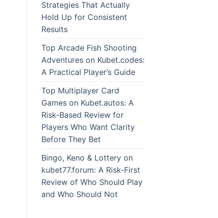
Strategies That Actually
Hold Up for Consistent
Results
Top Arcade Fish Shooting
Adventures on Kubet.codes:
A Practical Player’s Guide
Top Multiplayer Card
Games on Kubet.autos: A
Risk-Based Review for
Players Who Want Clarity
Before They Bet
Bingo, Keno & Lottery on
kubet77.forum: A Risk-First
Review of Who Should Play
and Who Should Not