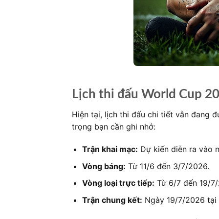
Lịch thi đấu World Cup 2
Hiện tại, lịch thi đấu chi tiết vẫn đang
trọng bạn cần ghi nhớ:
Trận khai mạc:
Dự kiến diễn ra vào n
Vòng bảng:
Từ 11/6 đến 3/7/2026.
Vòng loại trực tiếp:
Từ 6/7 đến 19/7/
Trận chung kết:
Ngày 19/7/2026 tại 