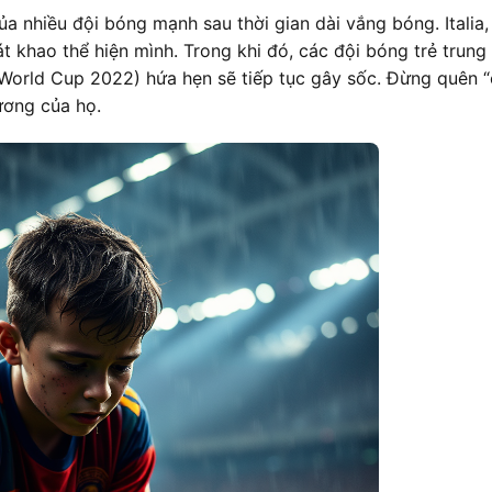
a nhiều đội bóng mạnh sau thời gian dài vắng bóng. Italia,
t khao thể hiện mình. Trong khi đó, các đội bóng trẻ trung
 World Cup 2022) hứa hẹn sẽ tiếp tục gây sốc. Đừng quên 
ương của họ.