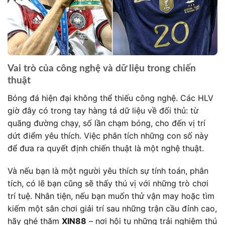
Vai trò của công nghệ và dữ liệu trong chiến
thuật
Bóng đá hiện đại không thể thiếu công nghệ. Các HLV
giờ đây có trong tay hàng tá dữ liệu về đối thủ: từ
quãng đường chạy, số lần chạm bóng, cho đến vị trí
dứt điểm yêu thích. Việc phân tích những con số này
để đưa ra quyết định chiến thuật là một nghệ thuật.
Và nếu bạn là một người yêu thích sự tính toán, phân
tích, có lẽ bạn cũng sẽ thấy thú vị với những trò chơi
trí tuệ. Nhân tiện, nếu bạn muốn thử vận may hoặc tìm
kiếm một sân chơi giải trí sau những trận cầu đỉnh cao,
hãy ghé thăm
XIN88
– nơi hội tụ những trải nghiệm thú