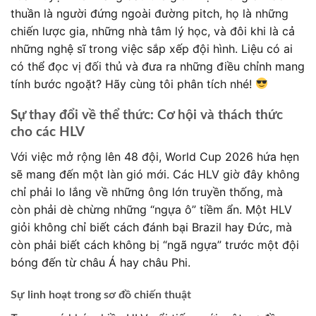
thuần là người đứng ngoài đường pitch, họ là những
chiến lược gia, những nhà tâm lý học, và đôi khi là cả
những nghệ sĩ trong việc sắp xếp đội hình. Liệu có ai
có thể đọc vị đối thủ và đưa ra những điều chỉnh mang
tính bước ngoặt? Hãy cùng tôi phân tích nhé!
Sự thay đổi về thể thức: Cơ hội và thách thức
cho các HLV
Với việc mở rộng lên 48 đội, World Cup 2026 hứa hẹn
sẽ mang đến một làn gió mới. Các HLV giờ đây không
chỉ phải lo lắng về những ông lớn truyền thống, mà
còn phải dè chừng những “ngựa ô” tiềm ẩn. Một HLV
giỏi không chỉ biết cách đánh bại Brazil hay Đức, mà
còn phải biết cách không bị “ngã ngựa” trước một đội
bóng đến từ châu Á hay châu Phi.
Sự linh hoạt trong sơ đồ chiến thuật