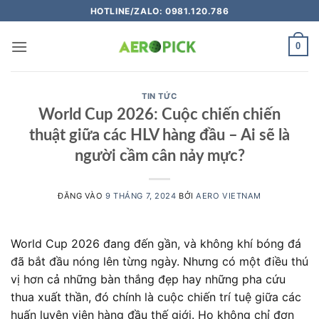
Bỏ
HOTLINE/ZALO: 0981.120.786
qua
nội
0
dung
TIN TỨC
World Cup 2026: Cuộc chiến chiến
thuật giữa các HLV hàng đầu – Ai sẽ là
người cầm cân nảy mực?
ĐĂNG VÀO
9 THÁNG 7, 2024
BỞI
AERO VIETNAM
World Cup 2026 đang đến gần, và không khí bóng đá
đã bắt đầu nóng lên từng ngày. Nhưng có một điều thú
vị hơn cả những bàn thắng đẹp hay những pha cứu
thua xuất thần, đó chính là cuộc chiến trí tuệ giữa các
huấn luyện viên hàng đầu thế giới. Họ không chỉ đơn