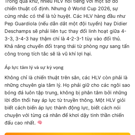
Trong quá khứ, nhiều HLV nổi tiếng với một sơ đồ
chiến thuật cố định. Nhưng ở World Cup 2026, sự
cứng nhắc có thể là tử huyệt. Các HLV hàng đầu như
Pep Guardiola (nếu dẫn dắt một đội tuyển) hay Didier
Deschamps sẽ phải liên tục thay đổi linh hoạt giữa 4-
3-3, 3-4-3 hay thậm chí là 4-2-3-1 tùy vào đối thủ.
Khả năng chuyển đổi trạng thái từ phòng ngự sang tấn
công trong tích tắc sẽ là vũ khí lợi hại.
Áp lực tâm lý và sự kỳ vọng
Không chỉ là chiến thuật trên sân, các HLV còn phải là
những chuyên gia tâm lý. Họ phải giữ cho các ngôi sao
bóng đá luôn tập trung, không bị phân tâm bởi những
lời đồn thổi hay áp lực từ truyền thông. Một HLV giỏi
biết cách biến áp lực thành động lực, biết cách nói
chuyện với từng cá nhân để khơi dậy tinh thần chiến
đấu cao nhất.