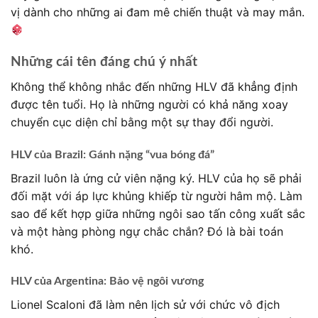
vị dành cho những ai đam mê chiến thuật và may mắn.
Những cái tên đáng chú ý nhất
Không thể không nhắc đến những HLV đã khẳng định
được tên tuổi. Họ là những người có khả năng xoay
chuyển cục diện chỉ bằng một sự thay đổi người.
HLV của Brazil: Gánh nặng “vua bóng đá”
Brazil luôn là ứng cử viên nặng ký. HLV của họ sẽ phải
đối mặt với áp lực khủng khiếp từ người hâm mộ. Làm
sao để kết hợp giữa những ngôi sao tấn công xuất sắc
và một hàng phòng ngự chắc chắn? Đó là bài toán
khó.
HLV của Argentina: Bảo vệ ngôi vương
Lionel Scaloni đã làm nên lịch sử với chức vô địch