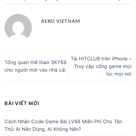
AERO VIETNAM
Tải HITCLUB trên iPhone –
Tổng quan thể thao SKY88
Truy cập cổng game mọi
cho người mới vào nhà cái
lúc mọi nơi
BÀI VIẾT MỚI
Cách Nhận Code Game Bài LV88 Miễn Phí Cho Tân
Thủ: Ai Nên Dùng, Ai Không Nên?