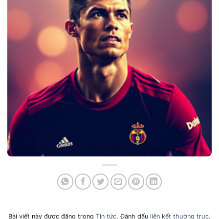
Bài viết này được đăng trong
Tin tức
. Đánh dấu
liên kết thường trực
.