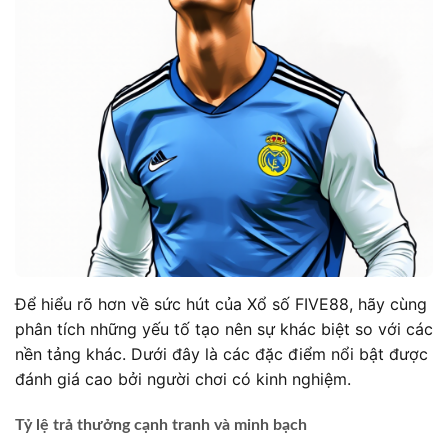
Để hiểu rõ hơn về sức hút của Xổ số FIVE88, hãy cùng
phân tích những yếu tố tạo nên sự khác biệt so với các
nền tảng khác. Dưới đây là các đặc điểm nổi bật được
đánh giá cao bởi người chơi có kinh nghiệm.
Tỷ lệ trả thưởng cạnh tranh và minh bạch