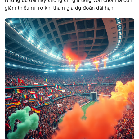
giảm thiểu rủi ro khi tham gia dự đoán dài hạn.