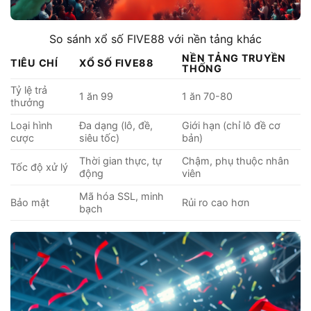
So sánh xổ số FIVE88 với nền tảng khác
NỀN TẢNG TRUYỀN
TIÊU CHÍ
XỔ SỐ FIVE88
THỐNG
Tỷ lệ trả
1 ăn 99
1 ăn 70-80
thưởng
Loại hình
Đa dạng (lô, đề,
Giới hạn (chỉ lô đề cơ
cược
siêu tốc)
bản)
Thời gian thực, tự
Chậm, phụ thuộc nhân
Tốc độ xử lý
động
viên
Mã hóa SSL, minh
Bảo mật
Rủi ro cao hơn
bạch