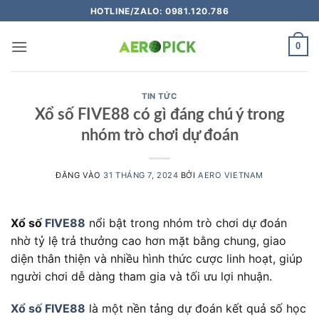
Bỏ
HOTLINE/ZALO: 0981.120.786
qua
nội
0
dung
TIN TỨC
Xổ số FIVE88 có gì đáng chú ý trong
nhóm trò chơi dự đoán
ĐĂNG VÀO
31 THÁNG 7, 2024
BỞI
AERO VIETNAM
Xổ số
FIVE88
nổi bật trong nhóm trò chơi dự đoán
nhờ tỷ lệ trả thưởng cao hơn mặt bằng chung, giao
diện thân thiện và nhiều hình thức cược linh hoạt, giúp
người chơi dễ dàng tham gia và tối ưu lợi nhuận.
Xổ số FIVE88
là một nền tảng dự đoán kết quả số học