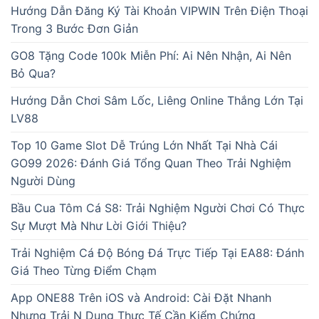
Hướng Dẫn Đăng Ký Tài Khoản VIPWIN Trên Điện Thoại
Trong 3 Bước Đơn Giản
GO8 Tặng Code 100k Miễn Phí: Ai Nên Nhận, Ai Nên
Bỏ Qua?
Hướng Dẫn Chơi Sâm Lốc, Liêng Online Thắng Lớn Tại
LV88
Top 10 Game Slot Dễ Trúng Lớn Nhất Tại Nhà Cái
GO99 2026: Đánh Giá Tổng Quan Theo Trải Nghiệm
Người Dùng
Bầu Cua Tôm Cá S8: Trải Nghiệm Người Chơi Có Thực
Sự Mượt Mà Như Lời Giới Thiệu?
Trải Nghiệm Cá Độ Bóng Đá Trực Tiếp Tại EA88: Đánh
Giá Theo Từng Điểm Chạm
App ONE88 Trên iOS và Android: Cài Đặt Nhanh
Nhưng Trải N Dụng Thực Tế Cần Kiểm Chứng