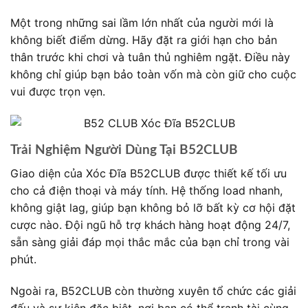
Một trong những sai lầm lớn nhất của người mới là
không biết điểm dừng. Hãy đặt ra giới hạn cho bản
thân trước khi chơi và tuân thủ nghiêm ngặt. Điều này
không chỉ giúp bạn bảo toàn vốn mà còn giữ cho cuộc
vui được trọn vẹn.
Trải Nghiệm Người Dùng Tại B52CLUB
Giao diện của Xóc Đĩa B52CLUB được thiết kế tối ưu
cho cả điện thoại và máy tính. Hệ thống load nhanh,
không giật lag, giúp bạn không bỏ lỡ bất kỳ cơ hội đặt
cược nào. Đội ngũ hỗ trợ khách hàng hoạt động 24/7,
sẵn sàng giải đáp mọi thắc mắc của bạn chỉ trong vài
phút.
Ngoài ra, B52CLUB còn thường xuyên tổ chức các giải