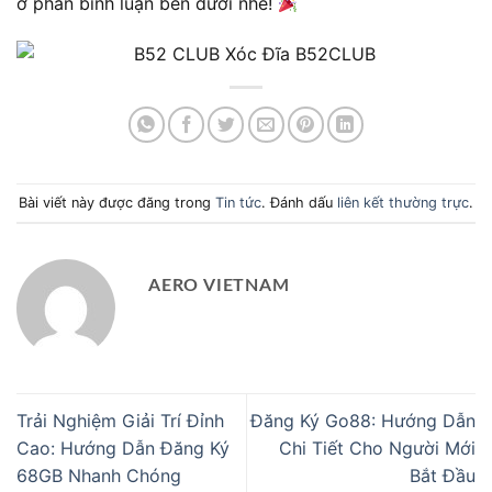
ở phần bình luận bên dưới nhé!
Bài viết này được đăng trong
Tin tức
. Đánh dấu
liên kết thường trực
.
AERO VIETNAM
Trải Nghiệm Giải Trí Đỉnh
Đăng Ký Go88: Hướng Dẫn
Cao: Hướng Dẫn Đăng Ký
Chi Tiết Cho Người Mới
68GB Nhanh Chóng
Bắt Đầu