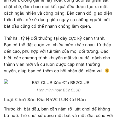
chặt chẽ, đảm bảo mọi kết quả đều được tạo ra một
cách ngẫu nhiên và công bằng. Bên cạnh đó, giao diện
thân thiện, dễ sử dụng giúp ngay cả những người mới
bắt đầu cũng có thể nhanh chóng làm quen.
Thứ hai, tỷ lệ đổi thưởng tại đây cực kỳ cạnh tranh.
Bạn có thể đặt cược với nhiều mức khác nhau, từ thấp
đến cao, phù hợp với túi tiền của mọi đối tượng. Đặc
biệt, các chương trình khuyến mãi và ưu đãi dành cho
thành viên mới và cũ luôn được cập nhật thường
xuyên, giúp bạn có thêm cơ hội nhân đôi niềm vui.
Hình minh hoạ: B52 CLUB
Luật Chơi Xóc Đĩa B52CLUB Cơ Bản
Trước khi bắt đầu, bạn cần nắm rõ luật chơi để không
bỡ ngỡ. Trò chơi sử dụng một bát và một đĩa, cùng với