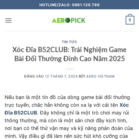
Bỏ
HOTLINE/ZALO: 0981.120.786
qua
nội
0
dung
TIN TỨC
Xóc Đĩa B52CLUB: Trải Nghiệm Game
Bài Đổi Thưởng Đỉnh Cao Năm 2025
ĐĂNG VÀO
12 THÁNG 7, 2024
BỞI
AERO VIETNAM
Nếu bạn là một tín đồ của dòng game bài đổi thưởng
trực tuyến, chắc hẳn không còn xa lạ với cái tên
Xóc
Đĩa B52CLUB
. Đây không chỉ là một trò chơi may rủi
thông thường, mà còn là một sân chơi đầy kịch tính,
nơi bạn có thể thử vận may và kỹ năng phán đoán của
mình. Vậy điều gì đã làm nên sức hút khó cưỡng của