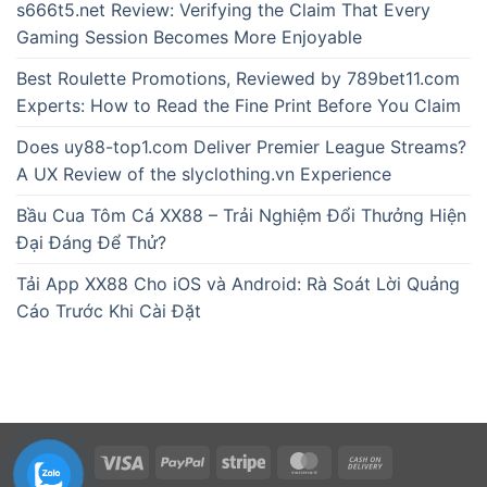
s666t5.net Review: Verifying the Claim That Every
Gaming Session Becomes More Enjoyable
Best Roulette Promotions, Reviewed by 789bet11.com
Experts: How to Read the Fine Print Before You Claim
Does uy88-top1.com Deliver Premier League Streams?
A UX Review of the slyclothing.vn Experience
Bầu Cua Tôm Cá XX88 – Trải Nghiệm Đổi Thưởng Hiện
Đại Đáng Để Thử?
Tải App XX88 Cho iOS và Android: Rà Soát Lời Quảng
Cáo Trước Khi Cài Đặt
Visa
PayPal
Stripe
MasterCard
Cash
On