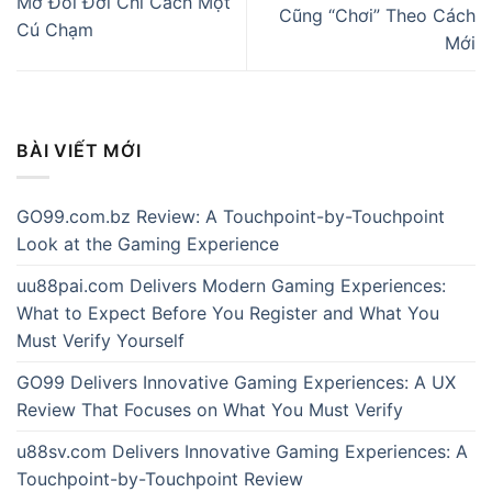
Mơ Đổi Đời Chỉ Cách Một
Cũng “Chơi” Theo Cách
Cú Chạm
Mới
BÀI VIẾT MỚI
GO99.com.bz Review: A Touchpoint-by-Touchpoint
Look at the Gaming Experience
uu88pai.com Delivers Modern Gaming Experiences:
What to Expect Before You Register and What You
Must Verify Yourself
GO99 Delivers Innovative Gaming Experiences: A UX
Review That Focuses on What You Must Verify
u88sv.com Delivers Innovative Gaming Experiences: A
Touchpoint-by-Touchpoint Review