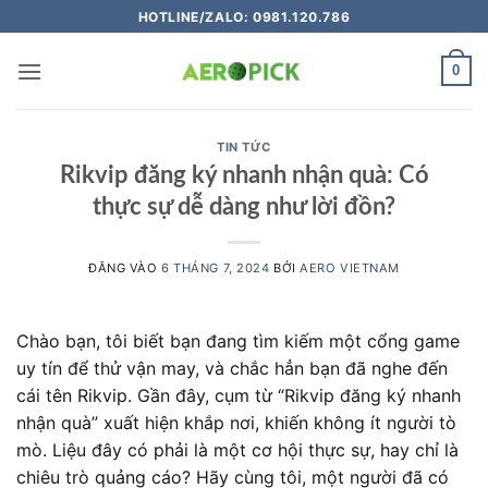
Bỏ
HOTLINE/ZALO: 0981.120.786
qua
nội
0
dung
TIN TỨC
Rikvip đăng ký nhanh nhận quà: Có
thực sự dễ dàng như lời đồn?
ĐĂNG VÀO
6 THÁNG 7, 2024
BỞI
AERO VIETNAM
Chào bạn, tôi biết bạn đang tìm kiếm một cổng game
uy tín để thử vận may, và chắc hẳn bạn đã nghe đến
cái tên Rikvip. Gần đây, cụm từ “Rikvip đăng ký nhanh
nhận quà” xuất hiện khắp nơi, khiến không ít người tò
mò. Liệu đây có phải là một cơ hội thực sự, hay chỉ là
chiêu trò quảng cáo? Hãy cùng tôi, một người đã có