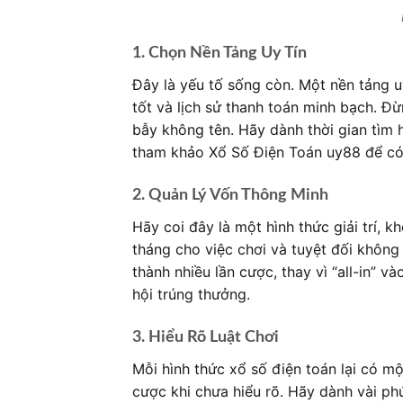
1. Chọn Nền Tảng Uy Tín
Đây là yếu tố sống còn. Một nền tảng u
tốt và lịch sử thanh toán minh bạch. Đừ
bẫy không tên. Hãy dành thời gian tìm h
tham khảo Xổ Số Điện Toán uy88 để có
2. Quản Lý Vốn Thông Minh
Hãy coi đây là một hình thức giải trí, 
tháng cho việc chơi và tuyệt đối không
thành nhiều lần cược, thay vì “all-in” v
hội trúng thưởng.
3. Hiểu Rõ Luật Chơi
Mỗi hình thức xổ số điện toán lại có m
cược khi chưa hiểu rõ. Hãy dành vài ph