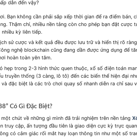
 hấp dẫn đến vậy?
ơi. Bạn không cần phải sắp xếp thời gian để ra điểm bán, c
ng. Thậm chí, nhiều nền tảng còn cho phép bạn đặt cược t
nhiều kỳ liên tiếp.
ịch sử cược và kết quả đều được lưu trữ và hiển thị rõ ràng
. Công nghệ blockchain cũng đang dần được ứng dụng để tă
hơi hoàn toàn yên tâm.
ó hẹp trong 2-3 hình thức quen thuộc, xổ số điện toán ma
u truyền thống (3 càng, lô tô) đến các biến thể hiện đại nh
và đặc biệt là các trò chơi quay số nhanh diễn ra chỉ sau v
88” Có Gì Đặc Biệt?
sẻ một chút về những gì mình đã trải nghiệm trên nền tảng
X
ên truy cập, ấn tượng đầu tiên là giao diện cực kỳ trực qua
hông có cảm giác rối mắt hay loạn thông tin như một số tra