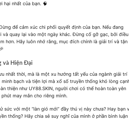
ợi hại nhất của bạn. 🧠
. Đừng để cảm xúc chi phối quyết định của bạn. Nếu đang
gơi và quay lại vào một ngày khác. Đừng cố gỡ gạc, bởi điều
 hơn. Hãy luôn nhớ rằng, mục đích chính là giải trí và tận
🎉
g và Hiện Đại
ưu nhất thời, mà là một xu hướng tất yếu của ngành giải trí
 minh bạch và tiện lợi mà xổ số truyền thống khó lòng cạn
oàn thiện như UY88.SKIN, người chơi có thể hoàn toàn yên
y phút may mắn cho riêng mình.
ử sức với một “làn gió mới” đầy thú vị này chưa? Hay bạn 
uyền thống? Hãy chia sẻ suy nghĩ của mình ở phần bình luận