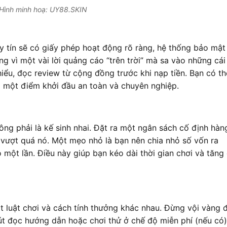
Hình minh hoạ: UY88.SKIN
y tín sẽ có giấy phép hoạt động rõ ràng, hệ thống bảo mật
ng vì một vài lời quảng cáo “trên trời” mà sa vào những cái
iểu, đọc review từ cộng đồng trước khi nạp tiền. Bạn có th
 một điểm khởi đầu an toàn và chuyên nghiệp.
không phải là kế sinh nhai. Đặt ra một ngân sách cố định hàn
 vượt quá nó. Một mẹo nhỏ là bạn nên chia nhỏ số vốn ra
ào một lần. Điều này giúp bạn kéo dài thời gian chơi và tăng
ột luật chơi và cách tính thưởng khác nhau. Đừng vội vàng 
út đọc hướng dẫn hoặc chơi thử ở chế độ miễn phí (nếu có)