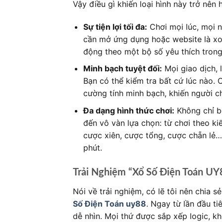
Vậy điều gì khiến loại hình này trở nên
Sự tiện lợi tối đa:
Chơi mọi lúc, mọi n
cần mở ứng dụng hoặc website là xo
động theo một bộ số yêu thích trong 
Minh bạch tuyệt đối:
Mọi giao dịch, l
Bạn có thể kiểm tra bất cứ lúc nào
cường tính minh bạch, khiến người c
Đa dạng hình thức chơi:
Không chỉ b
đến vô vàn lựa chọn: từ chơi theo kiể
cược xiên, cược tổng, cược chẵn lẻ… 
phút.
Trải Nghiệm “Xổ Số Điện Toán UY
Nói về trải nghiệm, có lẽ tôi nên chia 
Số Điện Toán uy88
. Ngay từ lần đầu ti
dễ nhìn. Mọi thứ được sắp xếp logic, k