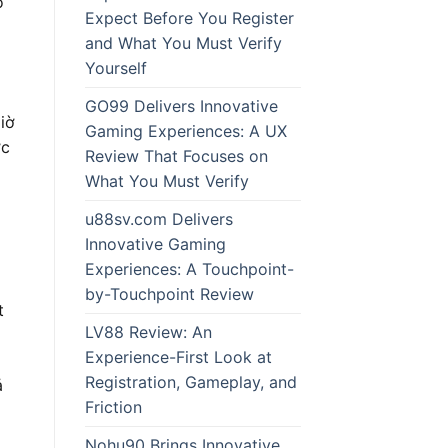
ó
Expect Before You Register
and What You Must Verify
Yourself
GO99 Delivers Innovative
iờ
Gaming Experiences: A UX
ợc
Review That Focuses on
What You Must Verify
u88sv.com Delivers
Innovative Gaming
Experiences: A Touchpoint-
by-Touchpoint Review
t
LV88 Review: An
Experience-First Look at
Registration, Gameplay, and
ả
Friction
Nohu90 Brings Innovative