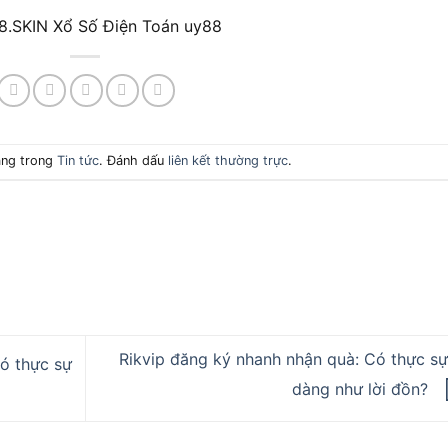
ăng trong
Tin tức
. Đánh dấu
liên kết thường trực
.
Rikvip đăng ký nhanh nhận quà: Có thực sự
ó thực sự
dàng như lời đồn?